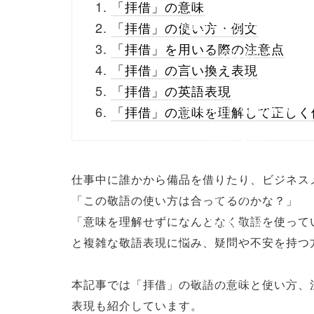
「拝借」の意味
buttons.php on line
10
「拝借」の使い方・例文
「拝借」を用いる際の注意点
/1003831"
「拝借」の言い換え表現
onclick="window.open
「拝借」の英語表現
(this.href, 'Gwindow',
「拝借」の意味を理解して正しく
'width=550,
height=450,
仕事中に誰かから備品を借りたり、ビジネス
menubar=no,
「この敬語の使い方は合ってるのかな？」
「意味を理解せずになんとなく敬語を使って
toolbar=no,
と複雑な敬語表現に悩み、疑問や不安を持つ
scrollbars=yes');
return false;"> シェア
本記事では「拝借」の敬語の意味と使い方、
表現も紹介しています。