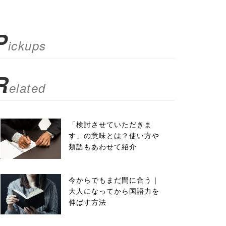
P
ickups
R
elated
「検討させていただきま
す」の意味とは？使い方や
類語もあわせて紹介
今からでもまだ間に合う｜
大人になってから国語力を
伸ばす方法