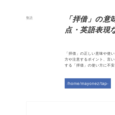
「拝借」の意
敬語
点・英語表現
「拝借」の正しい意味や使い
方や注意するポイント、言い
する「拝借」の使い方に不安
/home/mayonez/tap-
biz.jp/public_html/wp-
content/themes/tapbiz
_theme/parts/sns-