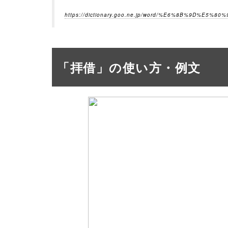
https://dictionary.goo.ne.jp/word/%E6%8B%9D%E5%80%
「拝借」の使い方・例文