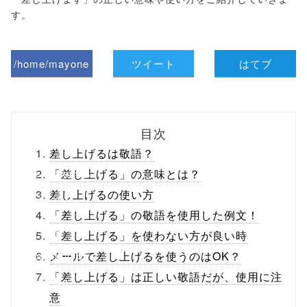
す。
/home/mayone
ツイート
はてブ
z/tap-
biz.jp/public_ht
目次
ml/wp-
差し上げるは敬語？
content/themes
「差し上げる」の意味とは？
差し上げるの使い方
/tapbiz_theme/
「差し上げる」の敬語を使用した例文！
parts/sns-
「差し上げる」を使わない方が良い時
buttons.php on
メールで差し上げるを使うのはOK？
「差し上げる」は正しい敬語だが、使用に注
line
10
意