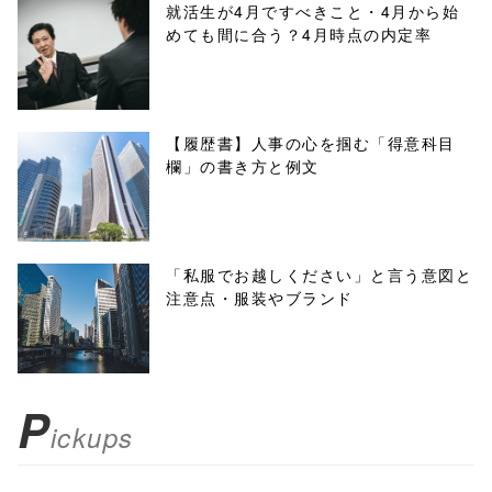
/1009816"
就活生が4月ですべきこと・4月から始
めても間に合う？4月時点の内定率
onclick="windo
w.open(this.hre
f, 'Gwindow',
【履歴書】人事の心を掴む「得意科目
欄」の書き方と例文
'width=550,
height=450,
menubar=no,
「私服でお越しください」と言う意図と
注意点・服装やブランド
toolbar=no,
scrollbars=yes'
); return
P
ickups
false;"> シェア