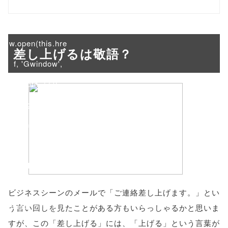
/1009816"
onclick="windo
w.open(this.hre
差し上げるは敬語？
f, 'Gwindow',
'width=550,
height=450,
menubar=no,
toolbar=no,
scrollbars=yes'
); return
ビジネスシーンのメールで「ご連絡差し上げます。」とい
false;"> シェア
う言い回しを見たことがある方もいらっしゃるかと思いま
すが、この「差し上げる」には、「上げる」という言葉が