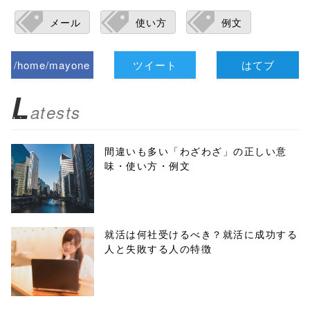
メール
使い方
例文
/home/mayone
ツイート
はてブ
z/tap-
L
atests
biz.jp/public_ht
ml/wp-
間違いも多い「わざわざ」の正しい意
味・使い方・例文
content/themes
/tapbiz_theme/
parts/sns-
就活は何社受けるべき？就活に成功する
人と失敗する人の特徴
buttons.php on
line
10