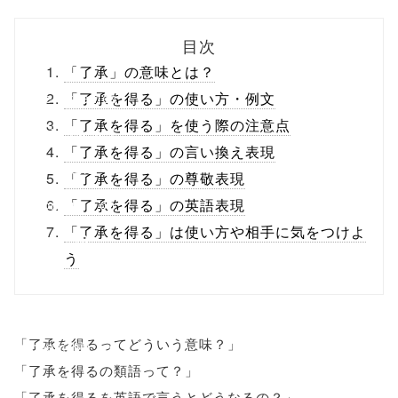
biz.jp/public_ht
目次
ml/wp-
「了承」の意味とは？
content/themes
「了承を得る」の使い方・例文
「了承を得る」を使う際の注意点
/tapbiz_theme/
「了承を得る」の言い換え表現
parts/sns-
「了承を得る」の尊敬表現
buttons.php on
「了承を得る」の英語表現
「了承を得る」は使い方や相手に気をつけよ
line
10
う
/1020548"
onclick="windo
「了承を得るってどういう意味？」
w.open(this.hre
「了承を得るの類語って？」
f, 'Gwindow',
「了承を得るを英語で言うとどうなるの？」