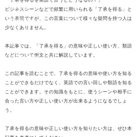
'width=550,
ビジネスシーンなどで頻繁に用いられる「了承を得る」と
いう表現ですが、この言葉について様々な疑問を持つ人は
height=450,
少なくありません。
menubar=no,
toolbar=no,
本記事では、「了承を得る」の意味や正しい使い方、類語
などについて例文と共に解説しています。
scrollbars=yes'
); return
この記事を読むことで、了承を得るの意味や使い方を知る
false;"> シェア
ことができるだけでなく、英語での言い回しや類語を知る
ことができます。その知識をもとに、使うシーンや相手に
合った言い方や正しい使い方が出来るようになるでしょ
う。
了承を得るの意味や正しい使い方を知りたい方は、ぜひ本