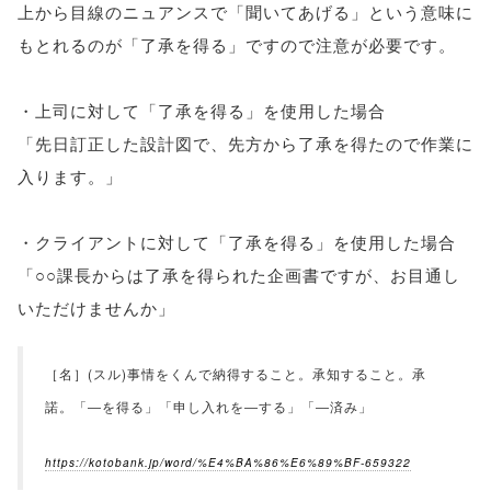
上から目線のニュアンスで「聞いてあげる」という意味に
もとれるのが「了承を得る」ですので注意が必要です。
・上司に対して「了承を得る」を使用した場合
「先日訂正した設計図で、先方から了承を得たので作業に
入ります。」
・クライアントに対して「了承を得る」を使用した場合
「○○課長からは了承を得られた企画書ですが、お目通し
いただけませんか」
［名］(スル)事情をくんで納得すること。承知すること。承
諾。「―を得る」「申し入れを―する」「―済み」
https://kotobank.jp/word/%E4%BA%86%E6%89%BF-659322