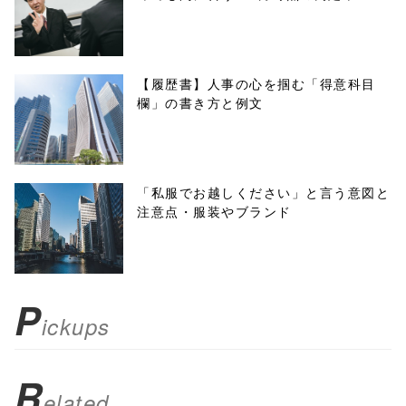
onclick="windo
w.open(this.hre
f, 'Gwindow',
【履歴書】人事の心を掴む「得意科目
欄」の書き方と例文
'width=550,
height=450,
menubar=no,
「私服でお越しください」と言う意図と
注意点・服装やブランド
toolbar=no,
scrollbars=yes'
); return
P
ickups
false;"> シェア
R
elated