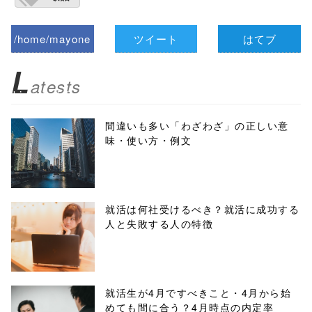
/home/mayone
ツイート
はてブ
z/tap-
L
atests
biz.jp/public_ht
ml/wp-
間違いも多い「わざわざ」の正しい意
味・使い方・例文
content/themes
/tapbiz_theme/
parts/sns-
就活は何社受けるべき？就活に成功する
人と失敗する人の特徴
buttons.php on
line
10
/1020548"
就活生が4月ですべきこと・4月から始
めても間に合う？4月時点の内定率