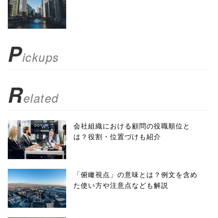
toolbar=no,
scrollbars=yes'
); return
P
ickups
false;"> シェア
R
elated
会社組織における顧問の役職順位と
は？役割・位置づけも紹介
「俯瞰視点」の意味とは？例文を含め
た使い方や注意点なども解説