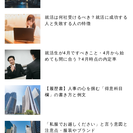
/tapbiz_theme/
parts/sns-
就活は何社受けるべき？就活に成功する
人と失敗する人の特徴
buttons.php on
line
10
/1020552"
就活生が4月ですべきこと・4月から始
めても間に合う？4月時点の内定率
onclick="windo
w.open(this.hre
f, 'Gwindow',
【履歴書】人事の心を掴む「得意科目
欄」の書き方と例文
'width=550,
height=450,
menubar=no,
「私服でお越しください」と言う意図と
注意点・服装やブランド