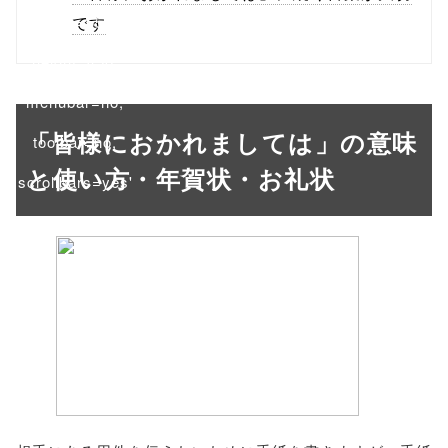
'width=550,
です
height=450,
menubar=no,
「皆様におかれましては」の意味
toolbar=no,
と使い方・年賀状・お礼状
scrollbars=yes'
); return
false;"> シェア