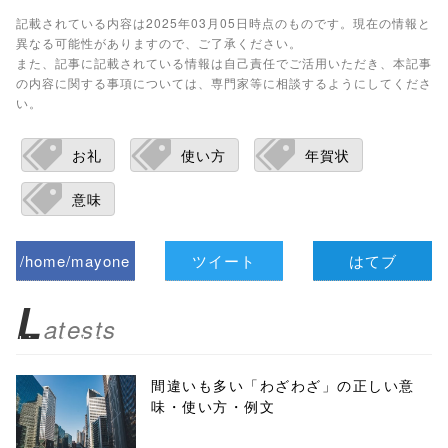
記載されている内容は2025年03月05日時点のものです。現在の情報と
異なる可能性がありますので、ご了承ください。
また、記事に記載されている情報は自己責任でご活用いただき、本記事
の内容に関する事項については、専門家等に相談するようにしてくださ
い。
お礼
使い方
年賀状
意味
/home/mayone
ツイート
はてブ
z/tap-
L
atests
biz.jp/public_ht
ml/wp-
間違いも多い「わざわざ」の正しい意
味・使い方・例文
content/themes