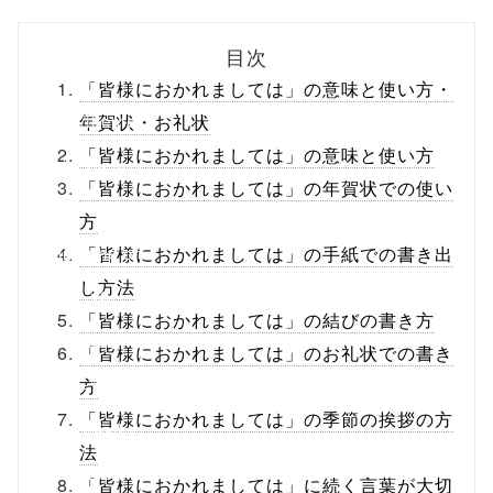
biz.jp/public_ht
目次
ml/wp-
「皆様におかれましては」の意味と使い方・
content/themes
年賀状・お礼状
「皆様におかれましては」の意味と使い方
/tapbiz_theme/
「皆様におかれましては」の年賀状での使い
parts/sns-
方
buttons.php on
「皆様におかれましては」の手紙での書き出
し方法
line
10
「皆様におかれましては」の結びの書き方
/1020552"
「皆様におかれましては」のお礼状での書き
onclick="windo
方
「皆様におかれましては」の季節の挨拶の方
w.open(this.hre
法
f, 'Gwindow',
「皆様におかれましては」に続く言葉が大切