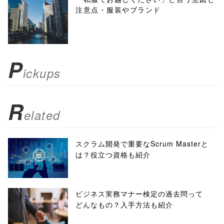
注意点・服装やブランド
toolbar=no,
scrollbars=yes'
); return
P
ickups
false;"> シェア
R
elated
スクラム開発で重要なScrum Masterと
は？役立つ資格も紹介
ビジネス実務マナー検定の過去問って
どんなもの？入手方法も紹介