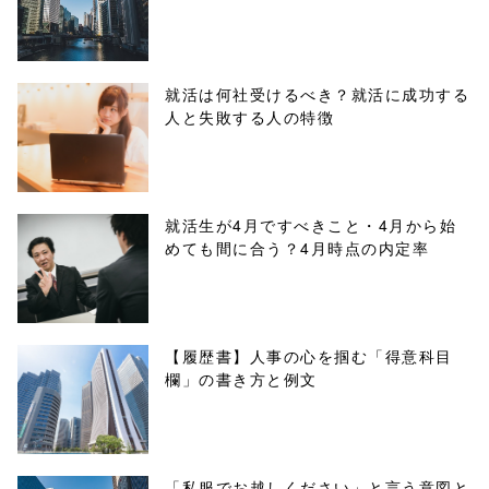
content/themes
/tapbiz_theme/
parts/sns-
就活は何社受けるべき？就活に成功する
人と失敗する人の特徴
buttons.php on
line
10
/1020786"
就活生が4月ですべきこと・4月から始
めても間に合う？4月時点の内定率
onclick="windo
w.open(this.hre
f, 'Gwindow',
【履歴書】人事の心を掴む「得意科目
欄」の書き方と例文
'width=550,
height=450,
menubar=no,
「私服でお越しください」と言う意図と