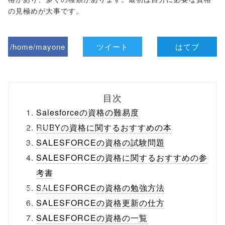
の見極めが大事です。
/home/mayone
ツイート
はてブ
z/tap-
biz.jp/public_ht
目次
ml/wp-
Salesforceの資格の難易度
content/themes
RUBYの資格に関するおすすめの本
SALESFORCEの資格の試験問題
/tapbiz_theme/
SALESFORCEの資格に関するおすすめの参
parts/sns-
考書
buttons.php on
SALESFORCEの資格の勉強方法
SALESFORCEの資格更新の仕方
line
10
SALESFORCEの資格の一覧