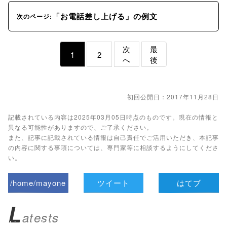
「お電話差し上げる」の例文
次のページ:
次
最
1
2
へ
後
初回公開日：2017年11月28日
記載されている内容は2025年03月05日時点のものです。現在の情報と
異なる可能性がありますので、ご了承ください。
また、記事に記載されている情報は自己責任でご活用いただき、本記事
の内容に関する事項については、専門家等に相談するようにしてくださ
い。
/home/mayone
ツイート
はてブ
z/tap-
L
atests
biz.jp/public_ht