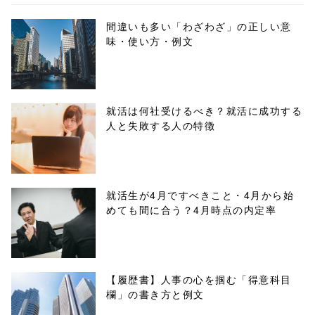
ml/wp-
間違いも多い「わざわざ」の正しい意
味・使い方・例文
content/themes
/tapbiz_theme/
parts/sns-
就活は何社受けるべき？就活に成功する
人と失敗する人の特徴
buttons.php on
line
10
/1022138"
就活生が4月ですべきこと・4月から始
めても間に合う？4月時点の内定率
onclick="windo
w.open(this.hre
f, 'Gwindow',
【履歴書】人事の心を掴む「得意科目
欄」の書き方と例文
'width=550,