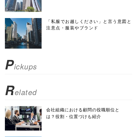
height=450,
menubar=no,
「私服でお越しください」と言う意図と
注意点・服装やブランド
toolbar=no,
scrollbars=yes'
); return
P
ickups
false;"> シェア
R
elated
会社組織における顧問の役職順位と
は？役割・位置づけも紹介