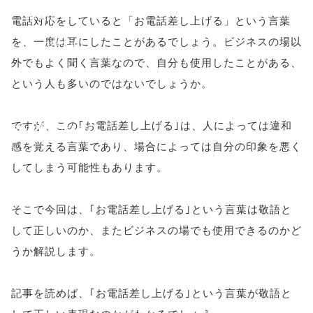
'width=550,
電話対応をしていると「お電話差し上げる」という言葉
を、一度は耳にしたことがあるでしょう。ビジネスの場以
height=450,
外でもよく聞く言葉なので、自分も使用したことがある、
menubar=no,
という人も多いのではないでしょうか。
toolbar=no,
ですが、この｢お電話差し上げる｣は、人によっては違和
scrollbars=yes'
感を覚える言葉であり、場合によっては自分の印象を悪く
); return
してしまう可能性もあります。
false;"> シェア
そこで今回は、｢お電話差し上げる｣という言葉は敬語と
して正しいのか、またビジネスの場でも使用できるのかど
うか解説します。
記事を読めば、｢お電話差し上げる｣という言葉が敬語と