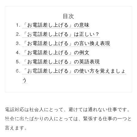
biz.jp/public_ht
目次
ml/wp-
「お電話差し上げる」の意味
content/themes
「お電話差し上げる」は正しい？
「お電話差し上げる」の言い換え表現
/tapbiz_theme/
「お電話差し上げる」の例文
parts/sns-
「お電話差し上げる」の英語表現
buttons.php on
「お電話差し上げる」の使い方を覚えましょ
う
line
10
/1022138"
onclick="windo
電話対応は社会人にとって、避けては通れない仕事です。
社会に出たばかりの人にとっては、緊張する仕事の一つと
w.open(this.hre
言えます。
f, 'Gwindow',