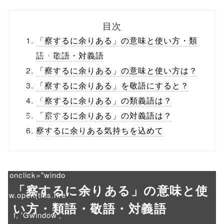
biz.jp/public_ht
目次
ml/wp-
「察するに余りある」の意味と使い方・類
content/themes
語・敬語・対義語
「察するに余りある」の意味と使い方は？
/tapbiz_theme/
「察するに余りある」を敬語にすると？
parts/sns-
「察するに余りある」の類義語は？
buttons.php on
「察するに余りある」の対義語は？
察するに余りある気持ちを込めて
line
10
/1022247"
onclick="windo
「察するに余りある」の意味と使
w.open(this.hre
い方・類語・敬語・対義語
f, 'Gwindow',