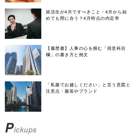
/1022247"
就活生が4月ですべきこと・4月から始
めても間に合う？4月時点の内定率
onclick="windo
w.open(this.hre
f, 'Gwindow',
【履歴書】人事の心を掴む「得意科目
欄」の書き方と例文
'width=550,
height=450,
menubar=no,
「私服でお越しください」と言う意図と
注意点・服装やブランド
toolbar=no,
scrollbars=yes'
); return
P
ickups
false;"> シェア