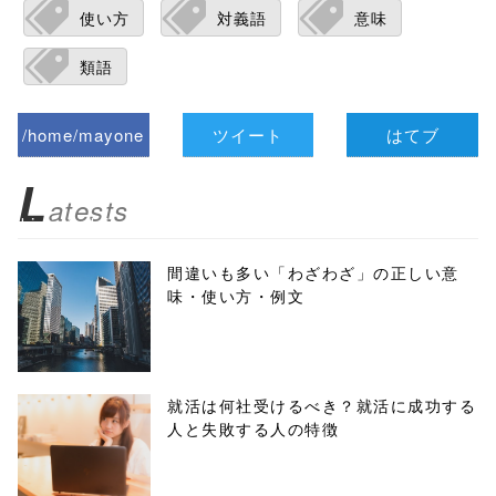
使い方
対義語
意味
類語
/home/mayone
ツイート
はてブ
z/tap-
L
atests
biz.jp/public_ht
ml/wp-
間違いも多い「わざわざ」の正しい意
味・使い方・例文
content/themes
/tapbiz_theme/
parts/sns-
就活は何社受けるべき？就活に成功する
人と失敗する人の特徴
buttons.php on
line
10