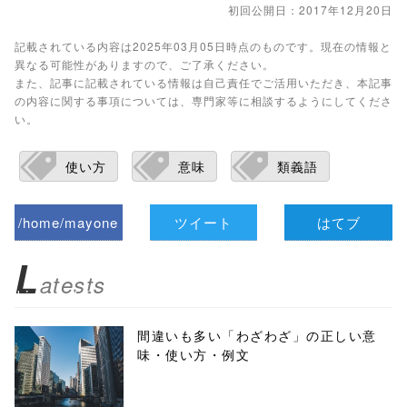
初回公開日：2017年12月20日
記載されている内容は2025年03月05日時点のものです。現在の情報と
異なる可能性がありますので、ご了承ください。
また、記事に記載されている情報は自己責任でご活用いただき、本記事
の内容に関する事項については、専門家等に相談するようにしてくださ
い。
使い方
意味
類義語
/home/mayone
ツイート
はてブ
z/tap-
L
atests
biz.jp/public_ht
ml/wp-
間違いも多い「わざわざ」の正しい意
味・使い方・例文
content/themes
/tapbiz_theme/