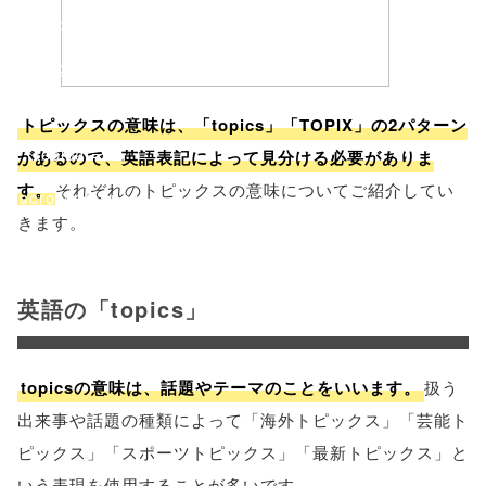
'width=550,
height=450,
menubar=no,
トピックスの意味は、「topics」「TOPIX」の2パターン
toolbar=no,
があるので、英語表記によって見分ける必要がありま
す。
それぞれのトピックスの意味についてご紹介してい
scrollbars=yes'
きます。
); return
false;"> シェア
英語の「topics」
topicsの意味は、話題やテーマのことをいいます。
扱う
出来事や話題の種類によって「海外トピックス」「芸能ト
ピックス」「スポーツトピックス」「最新トピックス」と
いう表現を使用することが多いです。