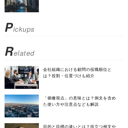
scrollbars=yes'
); return
P
ickups
false;"> シェア
R
elated
会社組織における顧問の役職順位と
は？役割・位置づけも紹介
「俯瞰視点」の意味とは？例文を含め
た使い方や注意点なども解説
目的と目標の違いとは？役立つ例文や