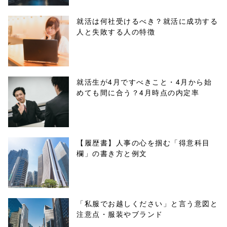
parts/sns-
就活は何社受けるべき？就活に成功する
人と失敗する人の特徴
buttons.php on
line
10
/1026084"
就活生が4月ですべきこと・4月から始
めても間に合う？4月時点の内定率
onclick="windo
w.open(this.hre
f, 'Gwindow',
【履歴書】人事の心を掴む「得意科目
欄」の書き方と例文
'width=550,
height=450,
menubar=no,
「私服でお越しください」と言う意図と
注意点・服装やブランド
toolbar=no,