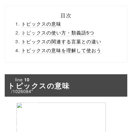
biz.jp/public_ht
目次
ml/wp-
トピックスの意味
content/themes
トピックスの使い方・類義語5つ
トピックスの関連する言葉との違い
/tapbiz_theme/
トピックスの意味を理解して使おう
parts/sns-
buttons.php on
line
10
トピックスの意味
/1026084"
onclick="windo
w.open(this.hre
f, 'Gwindow',