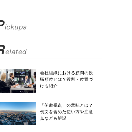
P
ickups
R
elated
会社組織における顧問の役
職順位とは？役割・位置づ
けも紹介
「俯瞰視点」の意味とは？
例文を含めた使い方や注意
点なども解説