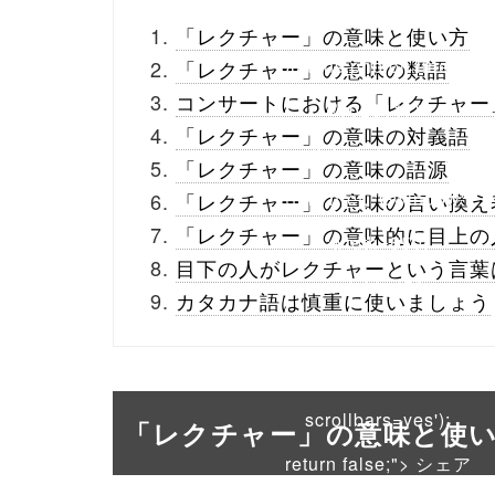
_theme/parts/sns-
「レクチャー」の意味と使い方
buttons.php on line
10
「レクチャー」の意味の類語
コンサートにおける「レクチャー
/1026117"
「レクチャー」の意味の対義語
onclick="window.open
「レクチャー」の意味の語源
(this.href, 'Gwindow',
「レクチャー」の意味の言い換え
「レクチャー」の意味的に目上の
'width=550,
目下の人がレクチャーという言葉
height=450,
カタカナ語は慎重に使いましょう
menubar=no,
toolbar=no,
scrollbars=yes');
「レクチャー」の意味と使
return false;"> シェア