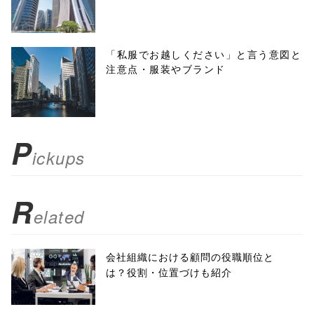
height=450,
menubar=no,
「私服でお越しください」と言う意図と
注意点・服装やブランド
toolbar=no,
scrollbars=yes'
); return
P
ickups
false;"> シェア
R
elated
会社組織における顧問の役職順位と
は？役割・位置づけも紹介