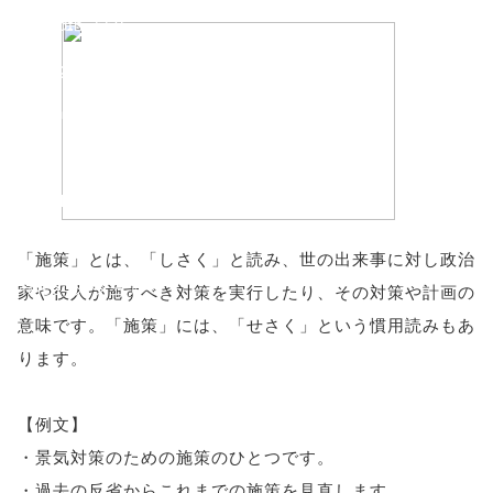
'width=550,
height=450,
menubar=no,
toolbar=no,
scrollbars=yes'
); return
「施策」とは、「しさく」と読み、世の出来事に対し政治
false;"> シェア
家や役人が施すべき対策を実行したり、その対策や計画の
意味です。「施策」には、「せさく」という慣用読みもあ
ります。
【例文】
・景気対策のための施策のひとつです。
・過去の反省からこれまでの施策を見直します。