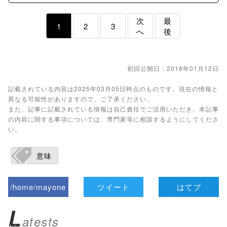
次
最
1
2
3
へ
後
初回公開日：2018年01月12日
記載されている内容は2025年03月05日時点のものです。現在の情報と
異なる可能性がありますので、ご了承ください。
また、記事に記載されている情報は自己責任でご活用いただき、本記事
の内容に関する事項については、専門家等に相談するようにしてくださ
い。
意味
/home/mayone
ツイート
はてブ
z/tap-
L
atests