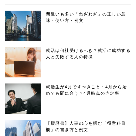
biz.jp/public_ht
ml/wp-
間違いも多い「わざわざ」の正しい意
味・使い方・例文
content/themes
/tapbiz_theme/
parts/sns-
就活は何社受けるべき？就活に成功する
人と失敗する人の特徴
buttons.php on
line
10
/1031832"
就活生が4月ですべきこと・4月から始
めても間に合う？4月時点の内定率
onclick="windo
w.open(this.hre
f, 'Gwindow',
【履歴書】人事の心を掴む「得意科目
欄」の書き方と例文
'width=550,