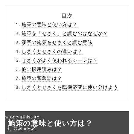
biz.jp/public_ht
目次
ml/wp-
施策の意味と使い方は？
content/themes
施策を「せさく」と読むのはなぜか？
漢字の施策をせさくと読む意味
/tapbiz_theme/
しさくとせさくの違いは？
parts/sns-
せさくがよく使われるシーンは？
buttons.php on
他の慣用読みは？
施策の類義語は？
line
10
しさくとせさくを臨機応変に使い分けよう
/1031832"
onclick="windo
w.open(this.hre
施策の意味と使い方は？
f, 'Gwindow',