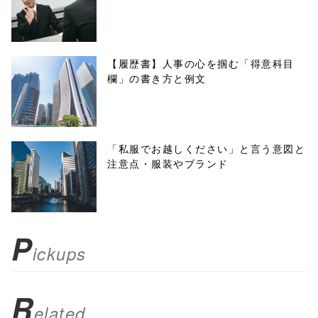
onclick="windo
w.open(this.hre
f, 'Gwindow',
【履歴書】人事の心を掴む「得意科目
欄」の書き方と例文
'width=550,
height=450,
menubar=no,
「私服でお越しください」と言う意図と
注意点・服装やブランド
toolbar=no,
scrollbars=yes'
); return
P
ickups
false;"> シェア
R
elated