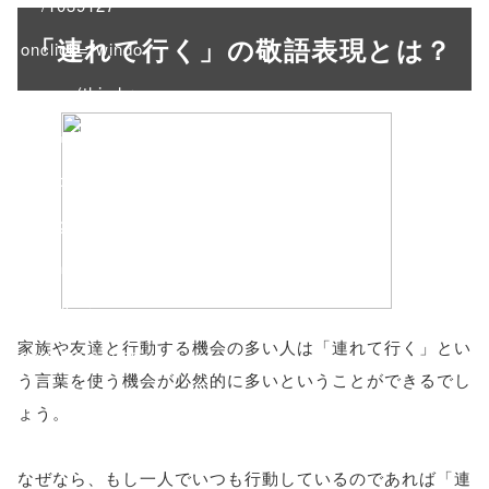
/1039127"
「連れて行く」の敬語表現とは？
onclick="windo
w.open(this.hre
f, 'Gwindow',
'width=550,
height=450,
menubar=no,
toolbar=no,
家族や友達と行動する機会の多い人は「連れて行く」とい
scrollbars=yes'
う言葉を使う機会が必然的に多いということができるでし
); return
ょう。
false;"> シェア
なぜなら、もし一人でいつも行動しているのであれば「連