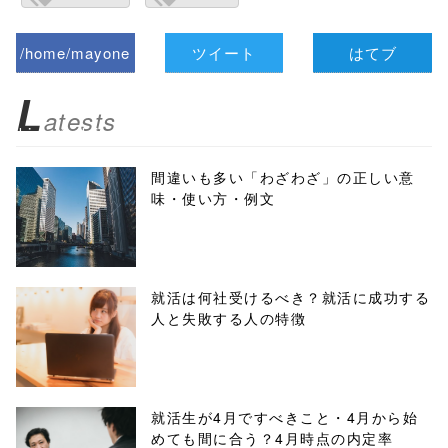
/home/mayone
ツイート
はてブ
z/tap-
L
atests
biz.jp/public_ht
ml/wp-
間違いも多い「わざわざ」の正しい意
味・使い方・例文
content/themes
/tapbiz_theme/
parts/sns-
就活は何社受けるべき？就活に成功する
人と失敗する人の特徴
buttons.php on
line
10
/1039127"
就活生が4月ですべきこと・4月から始
めても間に合う？4月時点の内定率