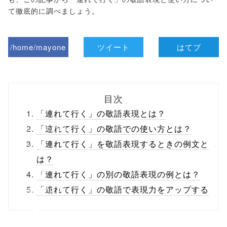
て徹底的に調べましょう。
/home/mayone
ツイート
はてブ
z/tap-
biz.jp/public_ht
目次
ml/wp-
「連れて行く」の敬語表現とは？
content/themes
「連れて行く」の敬語での使い方とは？
「連れて行く」を敬語表現するときの例文と
/tapbiz_theme/
は？
parts/sns-
「連れて行く」の別の敬語表現の例とは？
buttons.php on
「連れて行く」の敬語で表現力をアップする
line
10