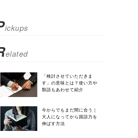
P
ickups
R
elated
「検討させていただきま
す」の意味とは？使い方や
類語もあわせて紹介
今からでもまだ間に合う｜
大人になってから国語力を
伸ばす方法