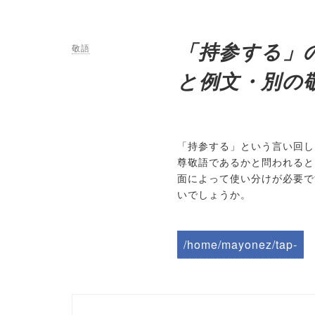
「持参する」
敬語
と例文・別の
「持参する」という言い回し
尊敬語であるかと問われると
面によって使い分けが必要で
いでしょうか。
/home/mayonez/tap-
biz.jp/public_html/wp-
content/themes/tapbiz