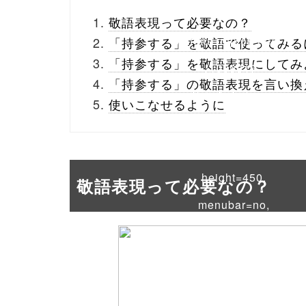
_theme/parts/sns-
敬語表現って必要なの？
buttons.php on line
10
「持参する」を敬語で使ってみる
「持参する」を敬語表現にしてみ
/1039317"
「持参する」の敬語表現を言い換
onclick="window.open
使いこなせるように
(this.href, 'Gwindow',
'width=550,
height=450,
敬語表現って必要なの？
menubar=no,
toolbar=no,
scrollbars=yes');
return false;"> シェア