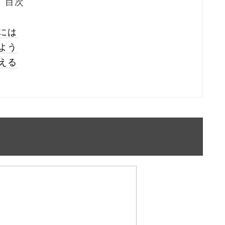
目次
には
よう
える