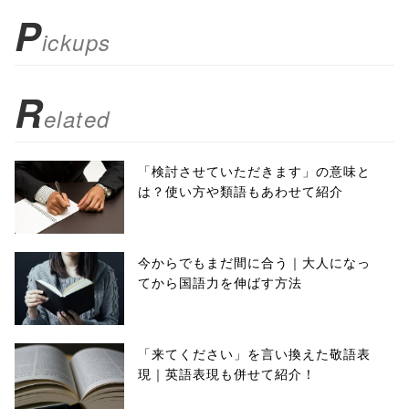
); return
P
ickups
false;"> シェア
R
elated
「検討させていただきます」の意味と
は？使い方や類語もあわせて紹介
今からでもまだ間に合う｜大人になっ
てから国語力を伸ばす方法
「来てください」を言い換えた敬語表
現｜英語表現も併せて紹介！