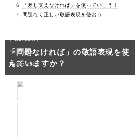
/1039881"
「差し支えなければ」を使っていこう！
onclick="windo
問題なく正しい敬語表現を使おう
w.open(this.hre
f, 'Gwindow',
「問題なければ」の敬語表現を使
'width=550,
えていますか？
height=450,
menubar=no,
toolbar=no,
scrollbars=yes'
); return
false;"> シェア