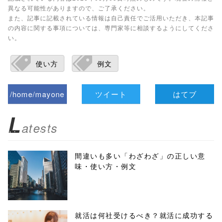
異なる可能性がありますので、ご了承ください。
また、記事に記載されている情報は自己責任でご活用いただき、本記事
の内容に関する事項については、専門家等に相談するようにしてくださ
い。
使い方
例文
/home/mayone
ツイート
はてブ
z/tap-
L
atests
biz.jp/public_ht
ml/wp-
間違いも多い「わざわざ」の正しい意
味・使い方・例文
content/themes
/tapbiz_theme/
parts/sns-
就活は何社受けるべき？就活に成功する