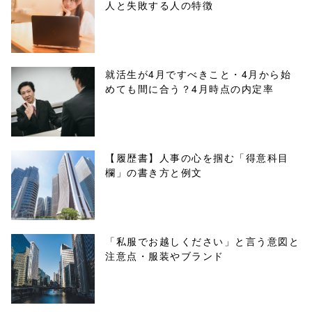
人と失敗する人の特徴
buttons.php on
line
10
/1039881"
就活生が4月ですべきこと・4月から始
めても間に合う？4月時点の内定率
onclick="windo
w.open(this.hre
f, 'Gwindow',
【履歴書】人事の心を掴む「得意科目
欄」の書き方と例文
'width=550,
height=450,
menubar=no,
「私服でお越しください」と言う意図と
注意点・服装やブランド
toolbar=no,
scrollbars=yes'