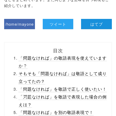
紹介しています。
/home/mayone
ツイート
はてブ
z/tap-
biz.jp/public_ht
目次
ml/wp-
「問題なければ」の敬語表現を使えています
content/themes
か？
そもそも「問題なければ」は敬語として成り
/tapbiz_theme/
立ってたの？
parts/sns-
「問題なければ」を敬語で正しく使いたい！
buttons.php on
「問題なければ」を敬語で表現した場合の例
えは？
line
10
「問題なければ」を別の敬語表現で！