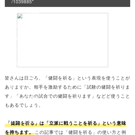
/1039885"
onclick="windo
w.open(this.hre
f, 'Gwindow',
'width=550,
height=450,
menubar=no,
皆さんは日ごろ、「健闘を祈る」という表現を使うことが
toolbar=no,
ありますか。相手を激励するために「試験の健闘を祈りま
す」「あなたの試合での健闘を祈ります」などど使うこと
scrollbars=yes'
もあるでしょう。
); return
false;"> シェア
「健闘を祈る」は「立派に戦うことを祈る」という意味
を持ちます。
この記事では「健闘を祈る」の使い方と例