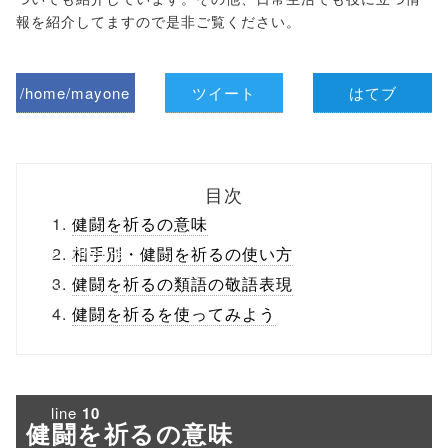
報を紹介してますので是非ご覧ください。
/home/mayone
ツイート
はてブ
z/tap-
biz.jp/public_ht
目次
ml/wp-
健闘を祈るの意味
content/themes
相手別・健闘を祈るの使い方
健闘を祈るの類語の敬語表現
/tapbiz_theme/
健闘を祈るを使ってみよう
parts/sns-
buttons.php on
line
10
健闘を祈るの意味