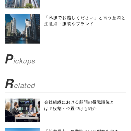
height=450,
menubar=no,
「私服でお越しください」と言う意図と
注意点・服装やブランド
toolbar=no,
scrollbars=yes'
); return
P
ickups
false;"> シェア
R
elated
会社組織における顧問の役職順位と
は？役割・位置づけも紹介