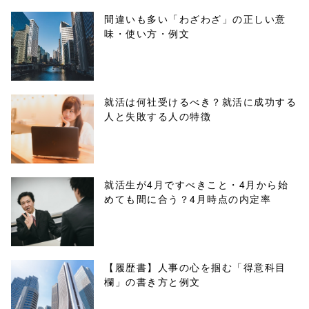
ml/wp-
間違いも多い「わざわざ」の正しい意
味・使い方・例文
content/themes
/tapbiz_theme/
parts/sns-
就活は何社受けるべき？就活に成功する
人と失敗する人の特徴
buttons.php on
line
10
/1039885"
就活生が4月ですべきこと・4月から始
めても間に合う？4月時点の内定率
onclick="windo
w.open(this.hre
f, 'Gwindow',
【履歴書】人事の心を掴む「得意科目
欄」の書き方と例文
'width=550,