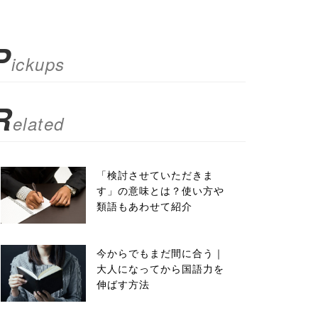
P
ickups
R
elated
「検討させていただきま
す」の意味とは？使い方や
類語もあわせて紹介
今からでもまだ間に合う｜
大人になってから国語力を
伸ばす方法