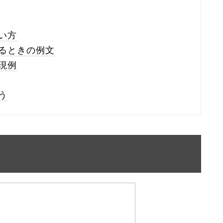
い方
るときの例文
現例
う