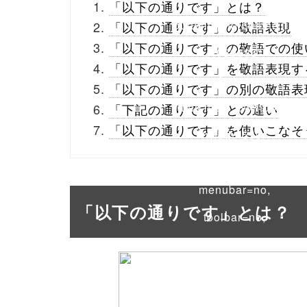
「以下の通りです」とは？
buttons.php on line
10
「以下の通りです」の敬語表現
「以下の通りです」の敬語での使
/1039886"
「以下の通りです」を敬語表現す
onclick="window.open
「以下の通りです」の別の敬語表
(this.href, 'Gwindow',
「下記の通りです」との違い
「以下の通りです」を使いこなそ
'width=550,
height=450,
menubar=no,
「以下の通りです」とは？
toolbar=no,
scrollbars=yes');
return false;"> シェア