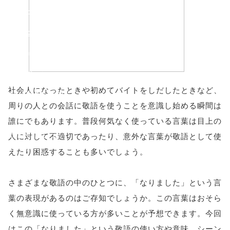
'width=550,
height=450,
menubar=no,
toolbar=no,
社会人になったときや初めてバイトをしだしたときなど、
scrollbars=yes'
周りの人との会話に敬語を使うことを意識し始める瞬間は
); return
誰にでもあります。普段何気なく使っている言葉は目上の
false;"> シェア
人に対して不適切であったり、意外な言葉が敬語として使
えたり困惑することも多いでしょう。
さまざまな敬語の中のひとつに、「なりました」という言
葉の表現があるのはご存知でしょうか。この言葉はおそら
く無意識に使っている方が多いことが予想できます。今回
はこの「なりました」という敬語の使い方や意味、シーン