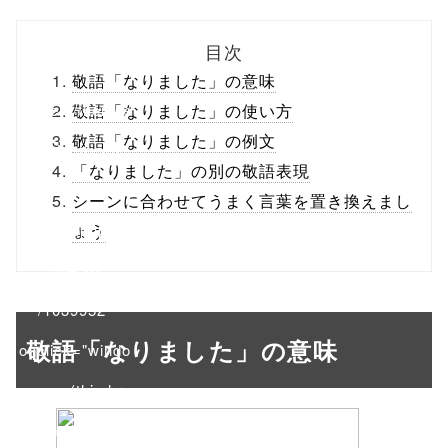
biz.jp/public_ht
目次
ml/wp-
敬語「なりました」の意味
content/themes
敬語「なりました」の使い方
敬語「なりました」の例文
/tapbiz_theme/
「なりました」の別の敬語表現
parts/sns-
シーンに合わせてうまく言葉を置き換えまし
buttons.php on
ょう
line
10
/1039952"
敬語「なりました」の意味
onclick="windo
w.open(this.hre
f, 'Gwindow',