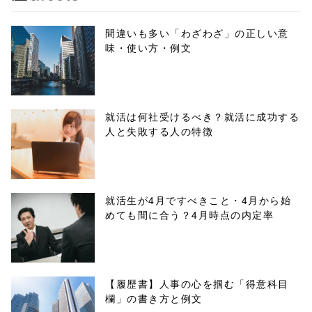
biz.jp/public_ht
ml/wp-
間違いも多い「わざわざ」の正しい意
味・使い方・例文
content/themes
/tapbiz_theme/
parts/sns-
就活は何社受けるべき？就活に成功する
人と失敗する人の特徴
buttons.php on
line
10
/1039952"
就活生が4月ですべきこと・4月から始
めても間に合う？4月時点の内定率
onclick="windo
w.open(this.hre
f, 'Gwindow',
【履歴書】人事の心を掴む「得意科目
欄」の書き方と例文
'width=550,