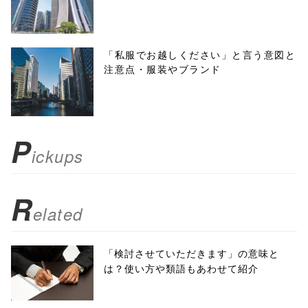
height=450,
menubar=no,
「私服でお越しください」と言う意図と
注意点・服装やブランド
toolbar=no,
scrollbars=yes'
); return
P
ickups
false;"> シェア
R
elated
「検討させていただきます」の意味と
は？使い方や類語もあわせて紹介