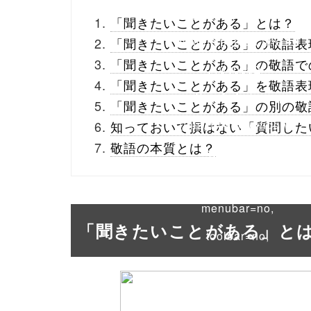
_theme/parts/sns-
「聞きたいことがある」とは？
buttons.php on line
10
「聞きたいことがある」の敬語表
「聞きたいことがある」の敬語で
/1040392"
「聞きたいことがある」を敬語表
onclick="window.open
「聞きたいことがある」の別の敬
(this.href, 'Gwindow',
知っておいて損はない「質問した
敬語の本質とは？
'width=550,
height=450,
menubar=no,
「聞きたいことがある」と
toolbar=no,
scrollbars=yes');
return false;"> シェア