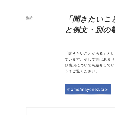
「聞きたいこ
敬語
と例文・別の
「聞きたいことがある」とい
ています。そして実はあまり
似表現についても紹介してい
うぞご覧ください。
/home/mayonez/tap-
biz.jp/public_html/wp-
content/themes/tapbiz