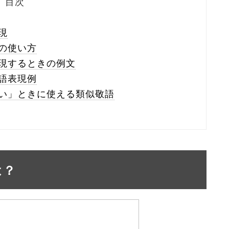
目次
現
の使い方
現するときの例文
語表現例
い」ときに使える類似敬語
は？