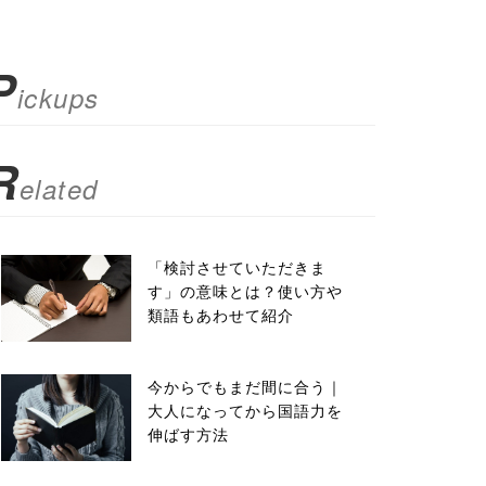
P
ickups
R
elated
「検討させていただきま
す」の意味とは？使い方や
類語もあわせて紹介
今からでもまだ間に合う｜
大人になってから国語力を
伸ばす方法