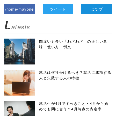
/home/mayone
ツイート
はてブ
z/tap-
L
atests
biz.jp/public_ht
ml/wp-
間違いも多い「わざわざ」の正しい意
味・使い方・例文
content/themes
/tapbiz_theme/
parts/sns-
就活は何社受けるべき？就活に成功する
人と失敗する人の特徴
buttons.php on
line
10
/1040407"
就活生が4月ですべきこと・4月から始
めても間に合う？4月時点の内定率
onclick="windo