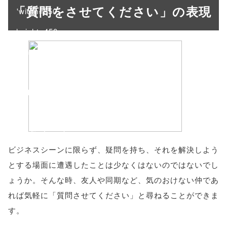
「質問をさせてください」の表現
'width=550,
height=450,
menubar=no,
toolbar=no,
scrollbars=yes'
); return
false;"> シェア
ビジネスシーンに限らず、疑問を持ち、それを解決しよう
とする場面に遭遇したことは少なくはないのではないでし
ょうか。そんな時、友人や同期など、気のおけない仲であ
れば気軽に「質問させてください」と尋ねることができま
す。