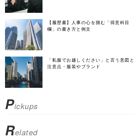
w.open(this.hre
f, 'Gwindow',
【履歴書】人事の心を掴む「得意科目
欄」の書き方と例文
'width=550,
height=450,
menubar=no,
「私服でお越しください」と言う意図と
注意点・服装やブランド
toolbar=no,
scrollbars=yes'
); return
P
ickups
false;"> シェア
R
elated