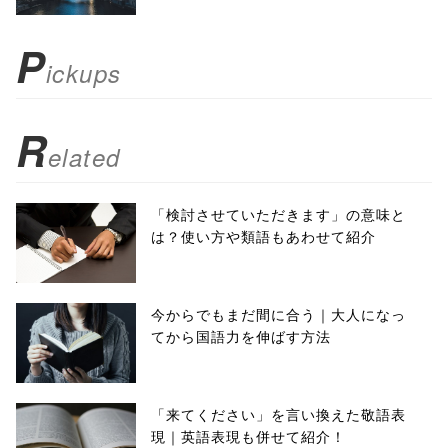
scrollbars=yes'
); return
P
ickups
false;"> シェア
R
elated
「検討させていただきます」の意味と
は？使い方や類語もあわせて紹介
今からでもまだ間に合う｜大人になっ
てから国語力を伸ばす方法
「来てください」を言い換えた敬語表
現｜英語表現も併せて紹介！