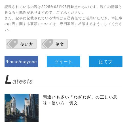
記載されている内容は2025年03月05日時点のものです。現在の情報と
異なる可能性がありますので、ご了承ください。
また、記事に記載されている情報は自己責任でご活用いただき、本記事
の内容に関する事項については、専門家等に相談するようにしてくださ
い。
使い方
例文
/home/mayone
ツイート
はてブ
z/tap-
L
atests
biz.jp/public_ht
ml/wp-
間違いも多い「わざわざ」の正しい意
味・使い方・例文
content/themes
/tapbiz_theme/