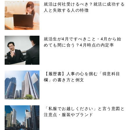
parts/sns-
就活は何社受けるべき？就活に成功する
人と失敗する人の特徴
buttons.php on
line
10
/1040425"
就活生が4月ですべきこと・4月から始
めても間に合う？4月時点の内定率
onclick="windo
w.open(this.hre
f, 'Gwindow',
【履歴書】人事の心を掴む「得意科目
欄」の書き方と例文
'width=550,
height=450,
menubar=no,
「私服でお越しください」と言う意図と
注意点・服装やブランド
toolbar=no,