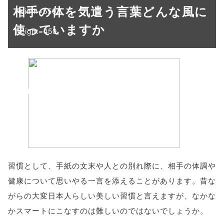
相手の体を気遣う言葉どんな風に
'width=550,
使っていますか
height=450,
menubar=no,
toolbar=no,
scrollbars=yes'
); return
false;"> シェア
習慣として、手紙の文末や人との別れ際に、相手の体調や
健康について思いやる一言を添えることがあります。昔な
がらの大変日本人らしい美しい習慣と言えますが、なかな
かスマートにこなすのは難しいのではないでしょうか。