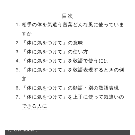
biz.jp/public_ht
目次
ml/wp-
相手の体を気遣う言葉どんな風に使っていま
content/themes
すか
「体に気をつけて」の意味
/tapbiz_theme/
「体に気をつけて」の使い方
parts/sns-
「体に気をつけて」を敬語で使うには
buttons.php on
「体に気をつけて」を敬語表現するときの例
文
line
10
「体に気をつけて」の類語・別の敬語表現
/1040425"
「体に気をつけて」を上手に使って気遣いの
onclick="windo
できる人に
w.open(this.hre
f, 'Gwindow',