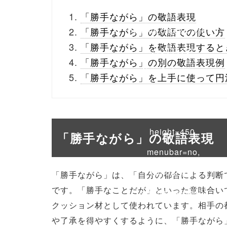
_theme/parts/sns-
「勝手ながら」の敬語表現
buttons.php on line
10
「勝手ながら」の敬語での使い方
「勝手ながら」を敬語表現すると
/1041476"
「勝手ながら」の別の敬語表現例
onclick="window.open
「勝手ながら」を上手に使って円
(this.href, 'Gwindow',
'width=550,
height=450,
「勝手ながら」の敬語表現
menubar=no,
toolbar=no,
「勝手ながら」は、「自分の都合による判断
です。「勝手なことだが」といった意味合い
scrollbars=yes');
クッション材として使われています。相手の
return false;"> シェア
や了承を得やすくするように、「勝手ながら