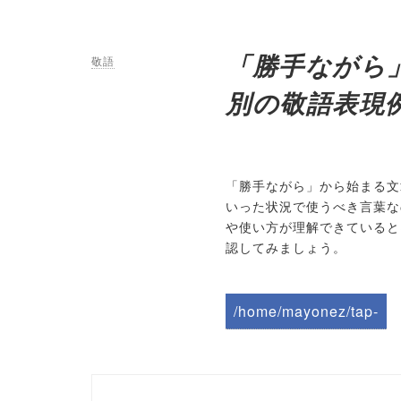
「勝手ながら
敬語
別の敬語表現
「勝手ながら」から始まる文
いった状況で使うべき言葉な
や使い方が理解できていると
認してみましょう。
/home/mayonez/tap-
biz.jp/public_html/wp-
content/themes/tapbiz