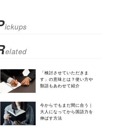
P
ickups
R
elated
「検討させていただきま
す」の意味とは？使い方や
類語もあわせて紹介
今からでもまだ間に合う｜
大人になってから国語力を
伸ばす方法