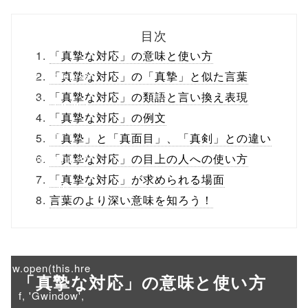
biz.jp/public_ht
目次
ml/wp-
「真摯な対応」の意味と使い方
content/themes
「真摯な対応」の「真摯」と似た言葉
「真摯な対応」の類語と言い換え表現
/tapbiz_theme/
「真摯な対応」の例文
parts/sns-
「真摯」と「真面目」、「真剣」との違い
buttons.php on
「真摯な対応」の目上の人への使い方
「真摯な対応」が求められる場面
line
10
言葉のより深い意味を知ろう！
/1045127"
onclick="windo
w.open(this.hre
「真摯な対応」の意味と使い方
f, 'Gwindow',