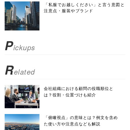
menubar=no,
「私服でお越しください」と言う意図と
注意点・服装やブランド
toolbar=no,
scrollbars=yes'
); return
P
ickups
false;"> シェア
R
elated
会社組織における顧問の役職順位と
は？役割・位置づけも紹介
「俯瞰視点」の意味とは？例文を含め
た使い方や注意点なども解説