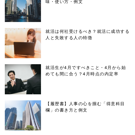
味・使い方・例文
content/themes
/tapbiz_theme/
parts/sns-
就活は何社受けるべき？就活に成功する
人と失敗する人の特徴
buttons.php on
line
10
/1045127"
就活生が4月ですべきこと・4月から始
めても間に合う？4月時点の内定率
onclick="windo
w.open(this.hre
f, 'Gwindow',
【履歴書】人事の心を掴む「得意科目
欄」の書き方と例文
'width=550,
height=450,