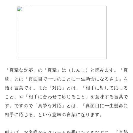
'width=550,
height=450,
menubar=no,
toolbar=no,
scrollbars=yes'
); return
「真摯な対応」の「真摯」は（しんし）と読みます。「真
false;"> シェア
摯」とは「真面目で一つのことに一生懸命になるさま」を
指す言葉です。また「対応」とは、「相手に対して応じる
こと」や「相手に合わせて応じること」を意味する言葉で
す。ですので「真摯な対応」とは、「真面目に一生懸命に
相手に応じる」という意味の言葉になります。
例えば、お客様からクレームを受けたときなどに、「真摯