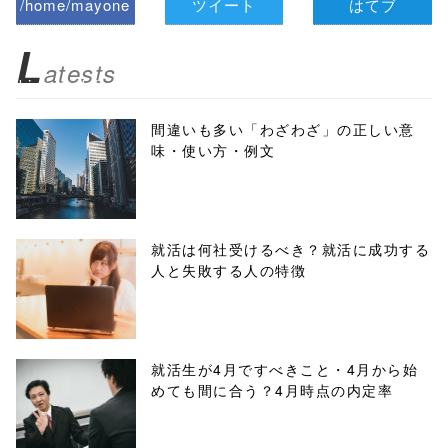
/home/mayone
ツイート
はてブ
z/tap-
L
atests
biz.jp/public_ht
ml/wp-
間違いも多い「わざわざ」の正しい意
味・使い方・例文
content/themes
/tapbiz_theme/
parts/sns-
就活は何社受けるべき？就活に成功する
人と失敗する人の特徴
buttons.php on
line
10
/1045774"
就活生が4月ですべきこと・4月から始
めても間に合う？4月時点の内定率
onclick="windo
w.open(this.hre