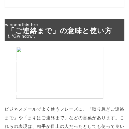
/1045774"
onclick="windo
w.open(this.hre
「ご連絡まで」の意味と使い方
f, 'Gwindow',
'width=550,
height=450,
menubar=no,
toolbar=no,
scrollbars=yes'
); return
ビジネスメールでよく使うフレーズに、「取り急ぎご連絡
false;"> シェア
まで」や「まずはご連絡まで」などの言葉があります。こ
れらの表現は、相手が目上の人だったとしても使って良い