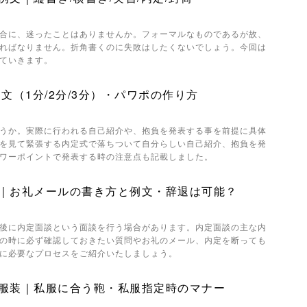
合に、迷ったことはありませんか。フォーマルなものであるが故、
ればなりません。折角書くのに失敗はしたくないでしょう。今回は
ていきます。
文（1分/2分/3分）・パワポの作り方
うか。実際に行われる自己紹介や、抱負を発表する事を前提に具体
を見て緊張する内定式で落ちついて自分らしい自己紹介、抱負を発
ワーポイントで発表する時の注意点も記載しました。
｜お礼メールの書き方と例文・辞退は可能？
後に内定面談という面談を行う場合があります。内定面談の主な内
の時に必ず確認しておきたい質問やお礼のメール、内定を断っても
に必要なプロセスをご紹介いたしましょう。
服装｜私服に合う鞄・私服指定時のマナー