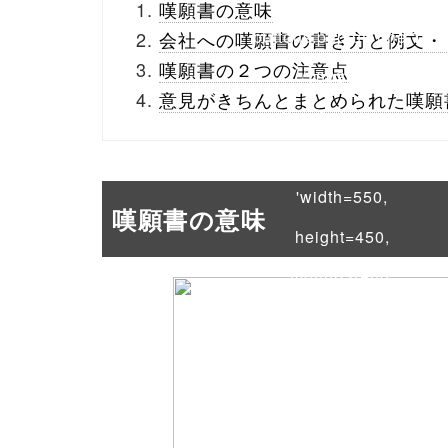
嘆願書の意味
buttons.php on line
10
会社への嘆願書の書き方と例文・
嘆願書の２つの注意点
/1003324"
意見がきちんとまとめられた嘆願
onclick="window.open
(this.href, 'Gwindow',
'width=550,
嘆願書の意味
height=450,
menubar=no,
toolbar=no,
scrollbars=yes');
return false;"> シェア