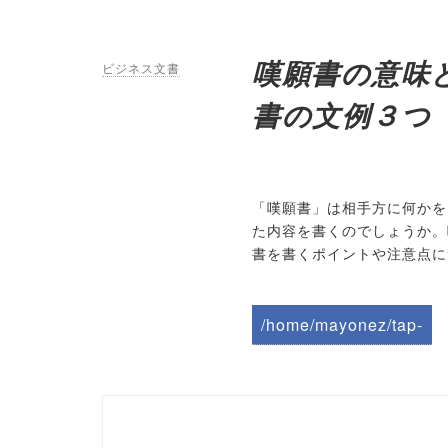
嘆願書の意味
ビジネス文書
書の文例３つ
「嘆願書」は相手方に何かを
た内容を書くのでしょうか。
書を書くポイントや注意点に
/home/mayonez/tap-
biz.jp/public_html/wp-
content/themes/tapbiz
_theme/parts/sns-