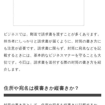
'width=550,
height=450,
menubar=no,
toolbar=no,
ビジネスでは、郵送で請求書を渡すことが多くあります。
担当者にしっかりと請求書が届くように、封筒の書き方に
scrollbars=yes'
も注意が必要です。請求書に限らず、封筒に宛名などを記
); return
載するときには、基本的なビジネスマナーを守ることも大
false;"> シェア
切です。今回は、請求書を送付する際の封筒の書き方を紹
介します。
住所や宛名は横書きか縦書きか？
封筒の書き方として、住所や宛名を縦書きに記載するか、