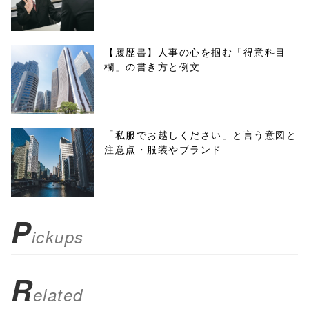
w.open(this.hre
f, 'Gwindow',
【履歴書】人事の心を掴む「得意科目
欄」の書き方と例文
'width=550,
height=450,
menubar=no,
「私服でお越しください」と言う意図と
注意点・服装やブランド
toolbar=no,
scrollbars=yes'
); return
P
ickups
false;"> シェア
R
elated