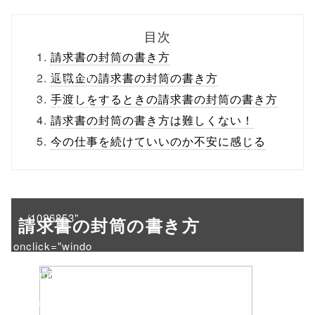
biz.jp/public_ht
目次
ml/wp-
請求書の封筒の書き方
content/themes
退職金の請求書の封筒の書き方
手渡しをするときの請求書の封筒の書き方
/tapbiz_theme/
請求書の封筒の書き方は難しくない！
parts/sns-
今の仕事を続けていいのか不安に感じる
buttons.php on
line
10
/1026853"
請求書の封筒の書き方
onclick="windo
w.open(this.hre
f, 'Gwindow',