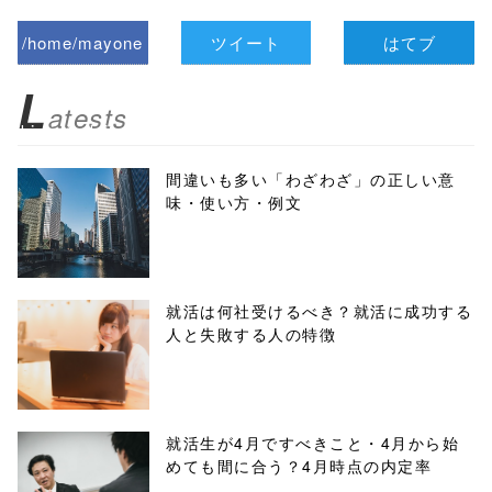
/home/mayone
ツイート
はてブ
z/tap-
L
atests
biz.jp/public_ht
ml/wp-
間違いも多い「わざわざ」の正しい意
味・使い方・例文
content/themes
/tapbiz_theme/
parts/sns-
就活は何社受けるべき？就活に成功する
人と失敗する人の特徴
buttons.php on
line
10
/1026853"
就活生が4月ですべきこと・4月から始
めても間に合う？4月時点の内定率
onclick="windo