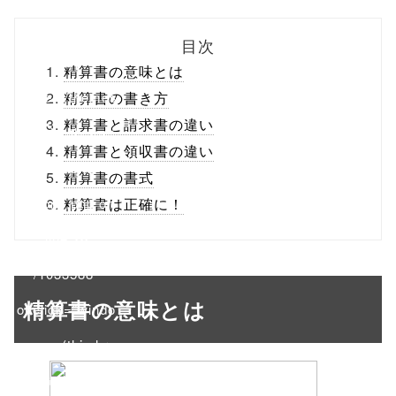
biz.jp/public_ht
目次
ml/wp-
精算書の意味とは
content/themes
精算書の書き方
精算書と請求書の違い
/tapbiz_theme/
精算書と領収書の違い
parts/sns-
精算書の書式
buttons.php on
精算書は正確に！
line
10
/1033588"
精算書の意味とは
onclick="windo
w.open(this.hre
f, 'Gwindow',