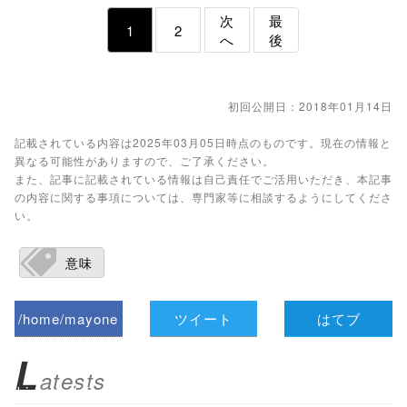
次
最
1
2
へ
後
初回公開日：2018年01月14日
記載されている内容は2025年03月05日時点のものです。現在の情報と
異なる可能性がありますので、ご了承ください。
また、記事に記載されている情報は自己責任でご活用いただき、本記事
の内容に関する事項については、専門家等に相談するようにしてくださ
い。
意味
/home/mayone
ツイート
はてブ
z/tap-
L
atests
biz.jp/public_ht