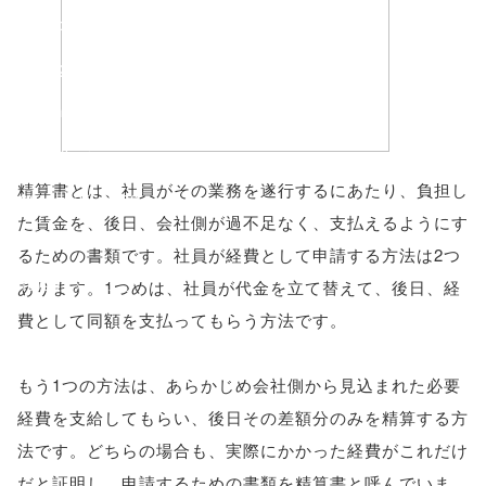
'width=550,
height=450,
menubar=no,
toolbar=no,
精算書とは、社員がその業務を遂行するにあたり、負担し
scrollbars=yes'
た賃金を、後日、会社側が過不足なく、支払えるようにす
); return
るための書類です。社員が経費として申請する方法は2つ
false;"> シェア
あります。1つめは、社員が代金を立て替えて、後日、経
費として同額を支払ってもらう方法です。
もう1つの方法は、あらかじめ会社側から見込まれた必要
経費を支給してもらい、後日その差額分のみを精算する方
法です。どちらの場合も、実際にかかった経費がこれだけ
だと証明し、申請するための書類を精算書と呼んでいま