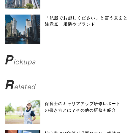
height=450,
menubar=no,
「私服でお越しください」と言う意図と
注意点・服装やブランド
toolbar=no,
scrollbars=yes'
); return
P
ickups
false;"> シェア
R
elated
保育士のキャリアアップ研修レポート
の書き方とは？その他の研修も紹介