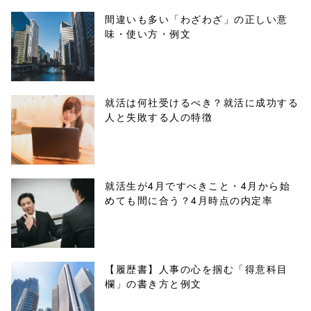
ml/wp-
間違いも多い「わざわざ」の正しい意
味・使い方・例文
content/themes
/tapbiz_theme/
parts/sns-
就活は何社受けるべき？就活に成功する
人と失敗する人の特徴
buttons.php on
line
10
/1033588"
就活生が4月ですべきこと・4月から始
めても間に合う？4月時点の内定率
onclick="windo
w.open(this.hre
f, 'Gwindow',
【履歴書】人事の心を掴む「得意科目
欄」の書き方と例文
'width=550,