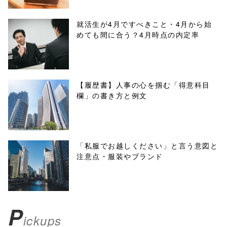
line
10
/1039134"
就活生が4月ですべきこと・4月から始
めても間に合う？4月時点の内定率
onclick="windo
w.open(this.hre
f, 'Gwindow',
【履歴書】人事の心を掴む「得意科目
欄」の書き方と例文
'width=550,
height=450,
menubar=no,
「私服でお越しください」と言う意図と
注意点・服装やブランド
toolbar=no,
scrollbars=yes'
); return
P
ickups
false;"> シェア