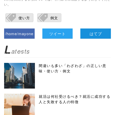
い。
使い方
例文
/home/mayone
ツイート
はてブ
z/tap-
L
atests
biz.jp/public_ht
ml/wp-
間違いも多い「わざわざ」の正しい意
味・使い方・例文
content/themes
/tapbiz_theme/
parts/sns-
就活は何社受けるべき？就活に成功する
人と失敗する人の特徴
buttons.php on