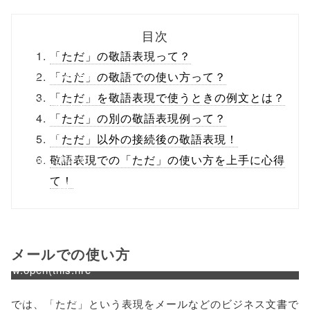
biz.jp/public_ht
目次
ml/wp-
「ただ」の敬語表現って？
content/themes
「ただ」の敬語での使い方って？
「ただ」を敬語表現で使うときの例文とは？
/tapbiz_theme/
「ただ」の別の敬語表現例って？
parts/sns-
「ただ」以外の接続後の敬語表現！
buttons.php on
敬語表現での「ただ」の使い方を上手に心得
て！
line
10
/1039134"
onclick="windo
メールでの使い方
w.open(this.hre
f, 'Gwindow',
では、「ただ」という表現をメールなどのビジネス文書で