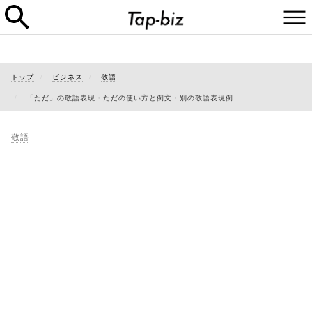
トップ
ビジネス
敬語
「ただ」の敬語表現・ただの使い方と例文・別の敬語表現例
敬語