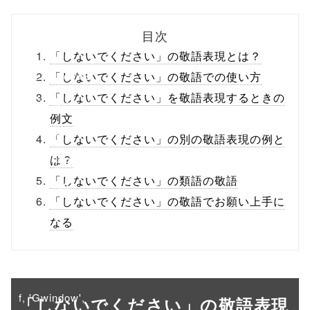
biz.jp/public_ht
目次
ml/wp-
「しないでください」の敬語表現とは？
content/themes
「しないでください」の敬語での使い方
「しないでください」を敬語表現するときの
/tapbiz_theme/
例文
parts/sns-
「しないでください」の別の敬語表現の例と
buttons.php on
は？
「しないでください」の類語の敬語
line
10
「しないでください」の敬語でお願い上手に
/1040332"
なる
onclick="windo
w.open(this.hre
f, 'Gwindow',
「しないでください」の敬語表現