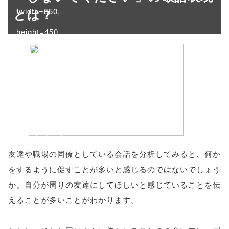
とは？
'width=550,
height=450,
menubar=no,
toolbar=no,
scrollbars=yes'
); return
false;"> シェア
友達や職場の同僚としている会話を分析してみると、何か
をするように促すことが多いと感じるのではないでしょう
か。自分が周りの友達にしてほしいと感じていることを伝
えることが多いことがわかります。