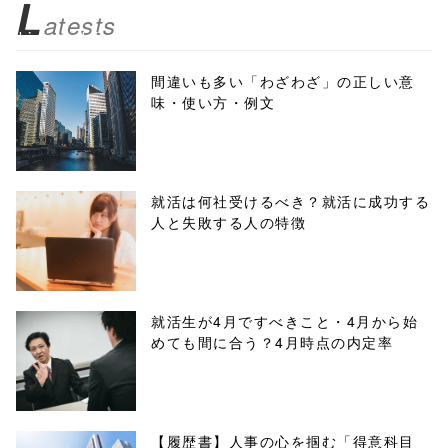
L
atests
biz.jp/public_ht
ml/wp-
間違いも多い「わざわざ」の正しい意
味・使い方・例文
content/themes
/tapbiz_theme/
parts/sns-
就活は何社受けるべき？就活に成功する
人と失敗する人の特徴
buttons.php on
line
10
/1040332"
就活生が4月ですべきこと・4月から始
めても間に合う？4月時点の内定率
onclick="windo
w.open(this.hre
f, 'Gwindow',
【履歴書】人事の心を掴む「得意科目