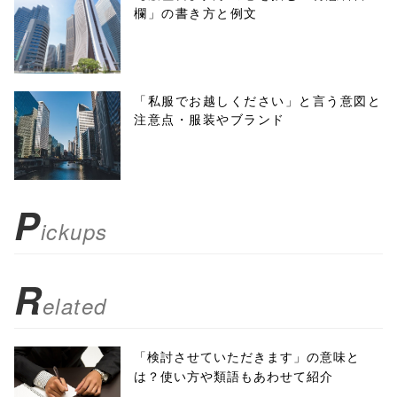
欄」の書き方と例文
'width=550,
height=450,
menubar=no,
「私服でお越しください」と言う意図と
注意点・服装やブランド
toolbar=no,
scrollbars=yes'
); return
P
ickups
false;"> シェア
R
elated
「検討させていただきます」の意味と
は？使い方や類語もあわせて紹介