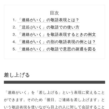
biz.jp/public_ht
目次
ml/wp-
「連絡がいく」の敬語表現とは？
content/themes
「連絡がいく」の敬語での使い方
「連絡がいく」を敬語表現するときの例文
/tapbiz_theme/
「連絡がいく」の別の敬語表現の例とは？
parts/sns-
「連絡がいく」の敬語で意思の疎通を図る
buttons.php on
line
10
差し上げる
/1040403"
onclick="windo
「連絡がいく」を「差し上げる」という表現に変えること
w.open(this.hre
ができます。そのため「後日、ご連絡を差し上げます」と
f, 'Gwindow',
いう敬語表現を使いながら目上の人に対して会話すること