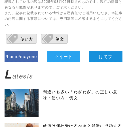
記載されている内容は2025年03月05日時点のものです。現在の情報と
異なる可能性がありますので、ご了承ください。
また、記事に記載されている情報は自己責任でご活用いただき、本記事
の内容に関する事項については、専門家等に相談するようにしてくださ
い。
使い方
例文
/home/mayone
ツイート
はてブ
z/tap-
L
atests
biz.jp/public_ht
ml/wp-
間違いも多い「わざわざ」の正しい意
味・使い方・例文
content/themes
/tapbiz_theme/
parts/sns-
就活は何社受けるべき？就活に成功する