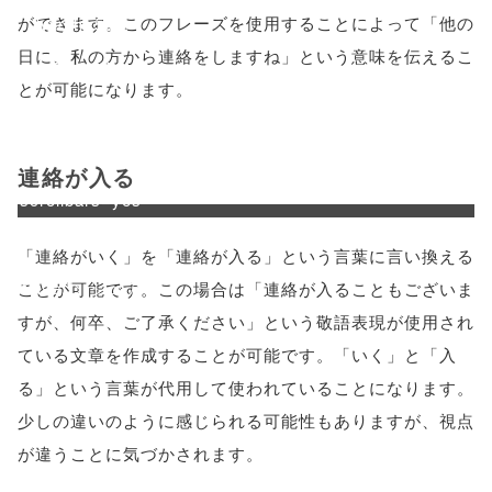
ができます。このフレーズを使用することによって「他の
'width=550,
日に、私の方から連絡をしますね」という意味を伝えるこ
height=450,
とが可能になります。
menubar=no,
toolbar=no,
連絡が入る
scrollbars=yes'
); return
「連絡がいく」を「連絡が入る」という言葉に言い換える
false;"> シェア
ことが可能です。この場合は「連絡が入ることもございま
すが、何卒、ご了承ください」という敬語表現が使用され
ている文章を作成することが可能です。「いく」と「入
る」という言葉が代用して使われていることになります。
少しの違いのように感じられる可能性もありますが、視点
が違うことに気づかされます。