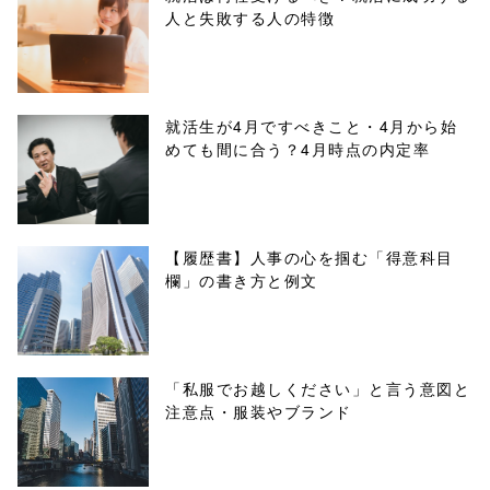
人と失敗する人の特徴
buttons.php on
line
10
/1040403"
就活生が4月ですべきこと・4月から始
めても間に合う？4月時点の内定率
onclick="windo
w.open(this.hre
f, 'Gwindow',
【履歴書】人事の心を掴む「得意科目
欄」の書き方と例文
'width=550,
height=450,
menubar=no,
「私服でお越しください」と言う意図と
注意点・服装やブランド
toolbar=no,
scrollbars=yes'