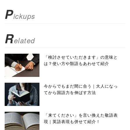
); return
P
ickups
false;"> シェア
R
elated
「検討させていただきます」の意味と
は？使い方や類語もあわせて紹介
今からでもまだ間に合う｜大人になっ
てから国語力を伸ばす方法
「来てください」を言い換えた敬語表
現｜英語表現も併せて紹介！