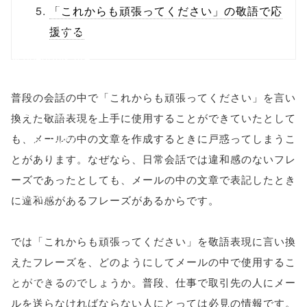
/1040483"
「これからも頑張ってください」の敬語で応
onclick="windo
援する
w.open(this.hre
f, 'Gwindow',
普段の会話の中で「これからも頑張ってください」を言い
'width=550,
換えた敬語表現を上手に使用することができていたとして
も、メールの中の文章を作成するときに戸惑ってしまうこ
height=450,
とがあります。なぜなら、日常会話では違和感のないフレ
menubar=no,
ーズであったとしても、メールの中の文章で表記したとき
toolbar=no,
に違和感があるフレーズがあるからです。
scrollbars=yes'
では「これからも頑張ってください」を敬語表現に言い換
); return
えたフレーズを、どのようにしてメールの中で使用するこ
false;"> シェア
とができるのでしょうか。普段、仕事で取引先の人にメー
ルを送らなければならない人にとっては必見の情報です。