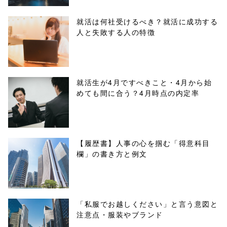
parts/sns-
就活は何社受けるべき？就活に成功する
人と失敗する人の特徴
buttons.php on
line
10
/1040483"
就活生が4月ですべきこと・4月から始
めても間に合う？4月時点の内定率
onclick="windo
w.open(this.hre
f, 'Gwindow',
【履歴書】人事の心を掴む「得意科目
欄」の書き方と例文
'width=550,
height=450,
menubar=no,
「私服でお越しください」と言う意図と
注意点・服装やブランド
toolbar=no,