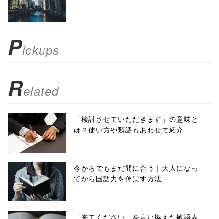
scrollbars=yes'
); return
P
ickups
false;"> シェア
R
elated
「検討させていただきます」の意味と
は？使い方や類語もあわせて紹介
今からでもまだ間に合う｜大人になっ
てから国語力を伸ばす方法
「来てください」を言い換えた敬語表