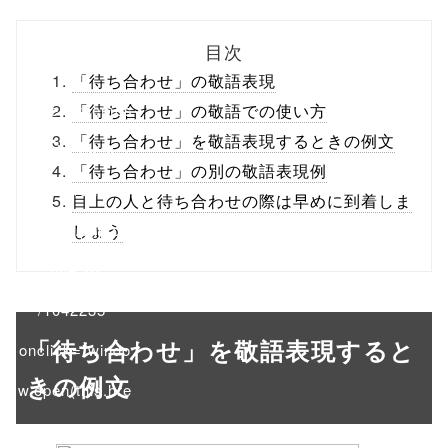
biz.jp/public_ht
目次
ml/wp-
「待ち合わせ」の敬語表現
content/themes
「待ち合わせ」の敬語での使い方
「待ち合わせ」を敬語表現するときの例文
/tapbiz_theme/
「待ち合わせ」の別の敬語表現例
parts/sns-
目上の人と待ち合わせの際は早めに到着しま
buttons.php on
しょう
line
10
/1042235"
「待ち合わせ」を敬語表現すると
onclick="windo
きの例文
w.open(this.hre
f, 'Gwindow',