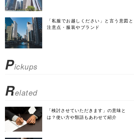
height=450,
menubar=no,
「私服でお越しください」と言う意図と
注意点・服装やブランド
toolbar=no,
scrollbars=yes'
); return
P
ickups
false;"> シェア
R
elated
「検討させていただきます」の意味と
は？使い方や類語もあわせて紹介