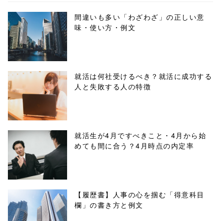
ml/wp-
間違いも多い「わざわざ」の正しい意
味・使い方・例文
content/themes
/tapbiz_theme/
parts/sns-
就活は何社受けるべき？就活に成功する
人と失敗する人の特徴
buttons.php on
line
10
/1042235"
就活生が4月ですべきこと・4月から始
めても間に合う？4月時点の内定率
onclick="windo
w.open(this.hre
f, 'Gwindow',
【履歴書】人事の心を掴む「得意科目
欄」の書き方と例文
'width=550,