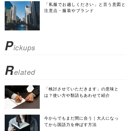
menubar=no,
「私服でお越しください」と言う意図と
注意点・服装やブランド
toolbar=no,
scrollbars=yes'
); return
P
ickups
false;"> シェア
R
elated
「検討させていただきます」の意味と
は？使い方や類語もあわせて紹介
今からでもまだ間に合う｜大人になっ
てから国語力を伸ばす方法