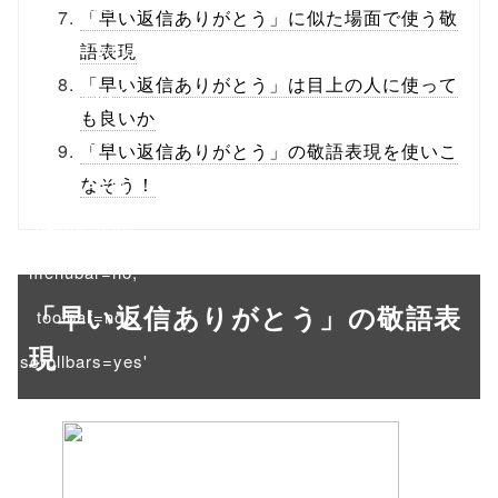
/1040320"
「早い返信ありがとう」に似た場面で使う敬
onclick="windo
語表現
「早い返信ありがとう」は目上の人に使って
w.open(this.hre
も良いか
f, 'Gwindow',
「早い返信ありがとう」の敬語表現を使いこ
'width=550,
なそう！
height=450,
menubar=no,
「早い返信ありがとう」の敬語表
toolbar=no,
現
scrollbars=yes'
); return
false;"> シェア