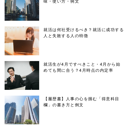
味・使い方・例文
content/themes
/tapbiz_theme/
parts/sns-
就活は何社受けるべき？就活に成功する
人と失敗する人の特徴
buttons.php on
line
10
/1040320"
就活生が4月ですべきこと・4月から始
めても間に合う？4月時点の内定率
onclick="windo
w.open(this.hre
f, 'Gwindow',
【履歴書】人事の心を掴む「得意科目
欄」の書き方と例文
'width=550,
height=450,