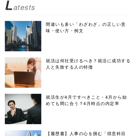
L
atests
biz.jp/public_ht
ml/wp-
間違いも多い「わざわざ」の正しい意
味・使い方・例文
content/themes
/tapbiz_theme/
parts/sns-
就活は何社受けるべき？就活に成功する
人と失敗する人の特徴
buttons.php on
line
10
/1040368"
就活生が4月ですべきこと・4月から始
めても間に合う？4月時点の内定率
onclick="windo
w.open(this.hre
f, 'Gwindow',
【履歴書】人事の心を掴む「得意科目