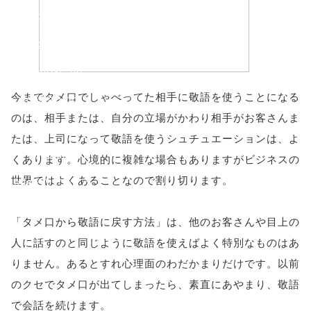
'width=550,
height=450,
menubar=no,
今までタメ口でしゃべってた相手に敬語を使うことになる
toolbar=no,
のは、相手または、自分の立場がかわり相手がお客さんま
scrollbars=yes'
たは、上司になって敬語を使うシュチュエーションは、よ
); return
くあります。心境的に複雑な場合もありますがビジネスの
世界ではよくあることなので割り切ります。
false;"> シェア
「タメ口から敬語に戻す方法」は、他のお客さんや目上の
人に話すのと同じように敬語を使えばよく特別なものはあ
りません。あるとすれ心理面のわだかまりだけです。以前
のクセでタメ口が出てしまったら、素直にあやまり、敬語
で会話を続けます。