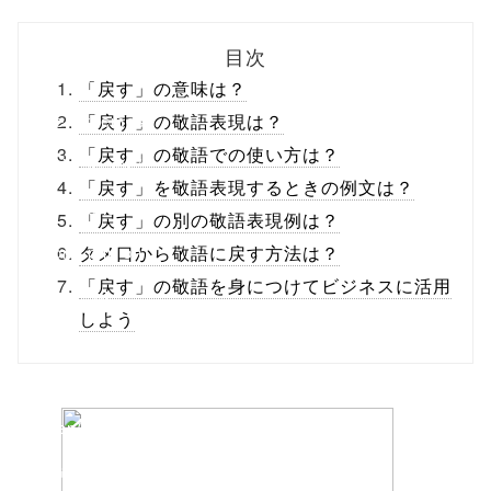
biz.jp/public_ht
目次
ml/wp-
「戻す」の意味は？
content/themes
「戻す」の敬語表現は？
「戻す」の敬語での使い方は？
/tapbiz_theme/
「戻す」を敬語表現するときの例文は？
parts/sns-
「戻す」の別の敬語表現例は？
buttons.php on
タメ口から敬語に戻す方法は？
「戻す」の敬語を身につけてビジネスに活用
line
10
しよう
/1040368"
onclick="windo
w.open(this.hre
f, 'Gwindow',