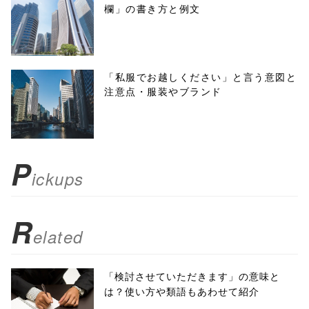
欄」の書き方と例文
'width=550,
height=450,
menubar=no,
「私服でお越しください」と言う意図と
注意点・服装やブランド
toolbar=no,
scrollbars=yes'
); return
P
ickups
false;"> シェア
R
elated
「検討させていただきます」の意味と
は？使い方や類語もあわせて紹介