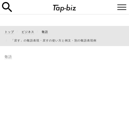
トップ
ビジネス
敬語
「戻す」の敬語表現・戻すの使い方と例文・別の敬語表現例
敬語