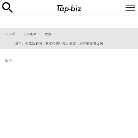
トップ
ビジネス
敬語
「戻す」の敬語表現・戻すの使い方と例文・別の敬語表現例
敬語