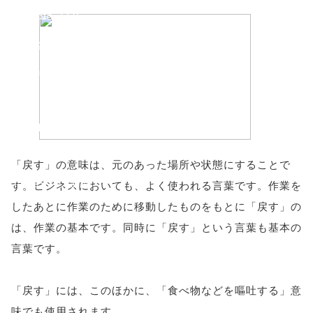
'width=550,
height=450,
menubar=no,
toolbar=no,
scrollbars=yes'
); return
「戻す」の意味は、元のあった場所や状態にすることで
false;"> シェア
す。ビジネスにおいても、よく使われる言葉です。作業を
したあとに作業のために移動したものをもとに「戻す」の
は、作業の基本です。同時に「戻す」という言葉も基本の
言葉です。
「戻す」には、このほかに、「食べ物などを嘔吐する」意
味でも使用されます。