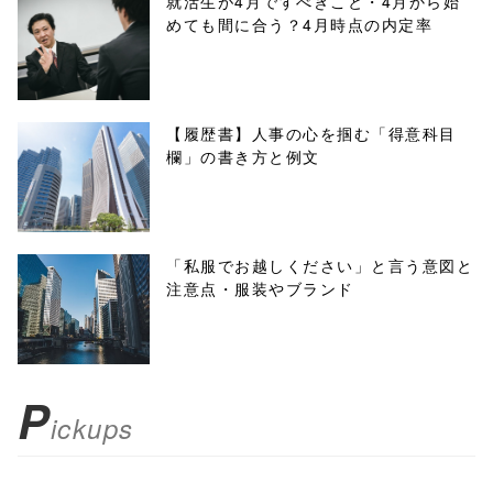
就活生が4月ですべきこと・4月から始
めても間に合う？4月時点の内定率
onclick="windo
w.open(this.hre
f, 'Gwindow',
【履歴書】人事の心を掴む「得意科目
欄」の書き方と例文
'width=550,
height=450,
menubar=no,
「私服でお越しください」と言う意図と
注意点・服装やブランド
toolbar=no,
scrollbars=yes'
); return
P
ickups
false;"> シェア