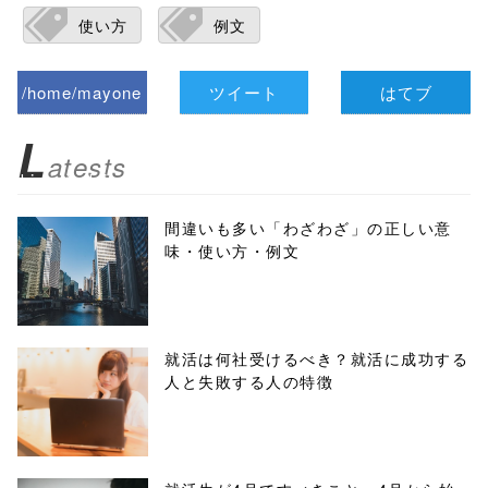
使い方
例文
/home/mayone
ツイート
はてブ
z/tap-
L
atests
biz.jp/public_ht
ml/wp-
間違いも多い「わざわざ」の正しい意
味・使い方・例文
content/themes
/tapbiz_theme/
parts/sns-
就活は何社受けるべき？就活に成功する
人と失敗する人の特徴
buttons.php on
line
10
/1040368"