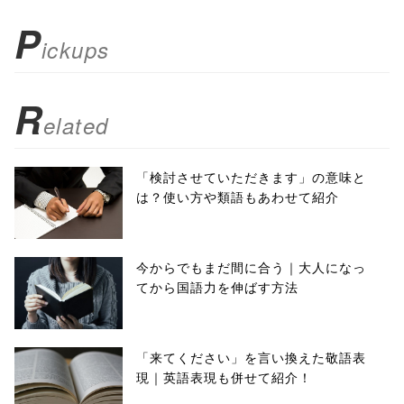
); return
P
ickups
false;"> シェア
R
elated
「検討させていただきます」の意味と
は？使い方や類語もあわせて紹介
今からでもまだ間に合う｜大人になっ
てから国語力を伸ばす方法
「来てください」を言い換えた敬語表
現｜英語表現も併せて紹介！