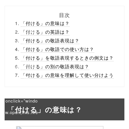
biz.jp/public_ht
目次
ml/wp-
「付ける」の意味は？
content/themes
「付ける」の英語は？
「付ける」の敬語表現は？
/tapbiz_theme/
「付ける」の敬語での使い方は？
parts/sns-
「付ける」を敬語表現するときの例文は？
buttons.php on
「付ける」の別の敬語表現は？
「付ける」の意味を理解して使い分けよう
line
10
/1040478"
onclick="windo
「付ける」の意味は？
w.open(this.hre
f, 'Gwindow',