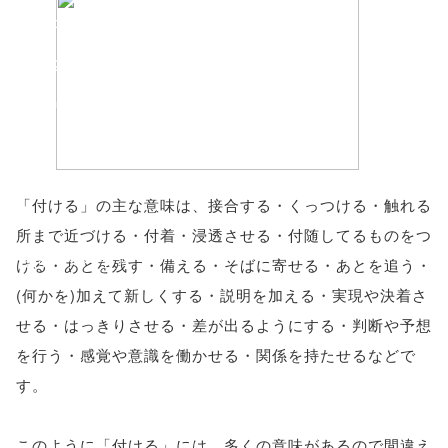
'width=550,
height=450,
menubar=no,
toolbar=no,
scrollbars=yes'
「付ける」の主な意味は、接合する・くっつける・触れる
); return
所まで近づける・付着・浸透させる・付随してるものをつ
false;"> シェア
ける・あとを残す・備える・そばに寄せる・あとを追う・
(何かを)加えて新しくする・説明を加える・実現や決着さ
せる・はっきりさせる・差が出るようにする・判断や予想
を行う・感覚や意識を働かせる・関係を持たせるなどで
す。
このように「付ける」には、多くの意味があるので間違え