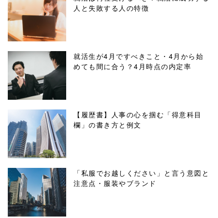
人と失敗する人の特徴
buttons.php on
line
10
/1040478"
就活生が4月ですべきこと・4月から始
めても間に合う？4月時点の内定率
onclick="windo
w.open(this.hre
f, 'Gwindow',
【履歴書】人事の心を掴む「得意科目
欄」の書き方と例文
'width=550,
height=450,
menubar=no,
「私服でお越しください」と言う意図と
注意点・服装やブランド
toolbar=no,
scrollbars=yes'