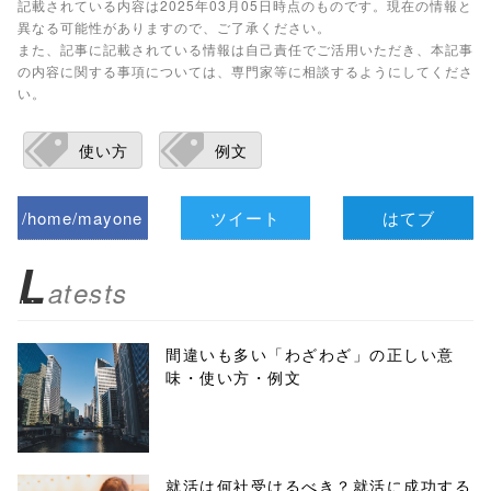
記載されている内容は2025年03月05日時点のものです。現在の情報と
異なる可能性がありますので、ご了承ください。
また、記事に記載されている情報は自己責任でご活用いただき、本記事
の内容に関する事項については、専門家等に相談するようにしてくださ
い。
使い方
例文
/home/mayone
ツイート
はてブ
z/tap-
L
atests
biz.jp/public_ht
ml/wp-
間違いも多い「わざわざ」の正しい意
味・使い方・例文
content/themes
/tapbiz_theme/
parts/sns-
就活は何社受けるべき？就活に成功する