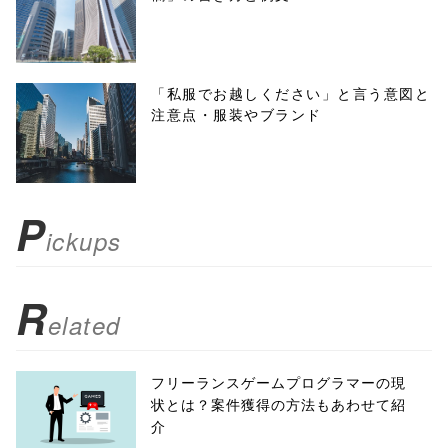
'width=550,
height=450,
menubar=no,
「私服でお越しください」と言う意図と
注意点・服装やブランド
toolbar=no,
scrollbars=yes'
); return
P
ickups
false;"> シェア
R
elated
フリーランスゲームプログラマーの現
状とは？案件獲得の方法もあわせて紹
介