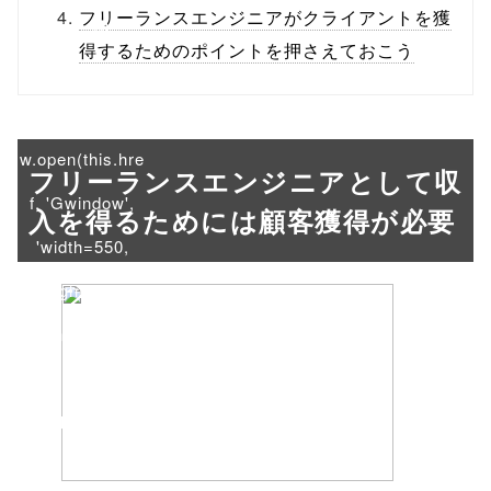
フリーランスエンジニアがクライアントを獲
line
10
得するためのポイントを押さえておこう
/1133813"
onclick="windo
w.open(this.hre
フリーランスエンジニアとして収
f, 'Gwindow',
入を得るためには顧客獲得が必要
'width=550,
height=450,
menubar=no,
toolbar=no,
scrollbars=yes'
); return