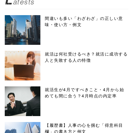
atests
biz.jp/public_ht
ml/wp-
間違いも多い「わざわざ」の正しい意
味・使い方・例文
content/themes
/tapbiz_theme/
parts/sns-
就活は何社受けるべき？就活に成功する
人と失敗する人の特徴
buttons.php on
line
10
/1133813"
就活生が4月ですべきこと・4月から始
めても間に合う？4月時点の内定率
onclick="windo
w.open(this.hre
f, 'Gwindow',
【履歴書】人事の心を掴む「得意科目
欄」の書き方と例文