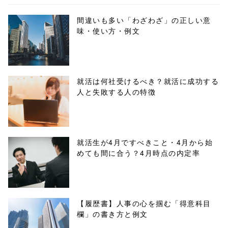
ml/wp-
間違いも多い「わざわざ」の正しい意
味・使い方・例文
content/themes
/tapbiz_theme/
parts/sns-
就活は何社受けるべき？就活に成功する
人と失敗する人の特徴
buttons.php on
line
10
/1001605"
就活生が4月ですべきこと・4月から始
めても間に合う？4月時点の内定率
onclick="windo
w.open(this.hre
f, 'Gwindow',
【履歴書】人事の心を掴む「得意科目
欄」の書き方と例文
'width=550,