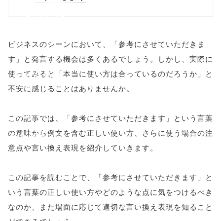
w.open(this.hre
f, 'Gwindow',
ビジネスのシーンにおいて、「参考にさせていただきま
'width=550,
す」と発言する機会は多くあるでしょう。しかし、実際に
使ってみると「本当に使い方は合っているのだろうか」と
height=450,
不安に感じることはありませんか。
menubar=no,
toolbar=no,
この記事では、「参考にさせていただきます」という言葉
の意味から例文を含む正しい使い方、さらに使う場合の注
scrollbars=yes'
意点や言い換え表現を紹介していきます。
); return
false;"> シェア
この記事を読むことで、「参考にさせていただきます」と
いう言葉の正しい使い方やどのような点に気をつけるべき
なのか、また場面に応じて適切な言い換え表現を知ること