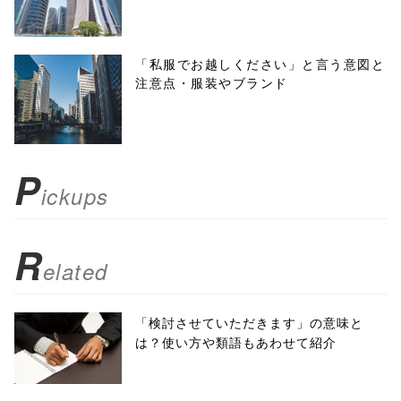
height=450,
menubar=no,
「私服でお越しください」と言う意図と
注意点・服装やブランド
toolbar=no,
scrollbars=yes'
); return
P
ickups
false;"> シェア
R
elated
「検討させていただきます」の意味と
は？使い方や類語もあわせて紹介