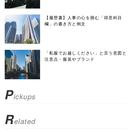
w.open(this.hre
f, 'Gwindow',
【履歴書】人事の心を掴む「得意科目
欄」の書き方と例文
'width=550,
height=450,
menubar=no,
「私服でお越しください」と言う意図と
注意点・服装やブランド
toolbar=no,
scrollbars=yes'
); return
P
ickups
false;"> シェア
R
elated