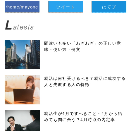
/home/mayone
ツイート
はてブ
z/tap-
L
atests
biz.jp/public_ht
ml/wp-
間違いも多い「わざわざ」の正しい意
味・使い方・例文
content/themes
/tapbiz_theme/
parts/sns-
就活は何社受けるべき？就活に成功する
人と失敗する人の特徴
buttons.php on
line
10
/1039909"
就活生が4月ですべきこと・4月から始
めても間に合う？4月時点の内定率
onclick="windo