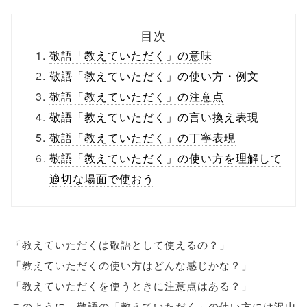
biz.jp/public_ht
目次
ml/wp-
敬語「教えていただく」の意味
content/themes
敬語「教えていただく」の使い方・例文
敬語「教えていただく」の注意点
/tapbiz_theme/
敬語「教えていただく」の言い換え表現
parts/sns-
敬語「教えていただく」の丁寧表現
buttons.php on
敬語「教えていただく」の使い方を理解して
適切な場面で使おう
line
10
/1039909"
onclick="windo
「教えていただくは敬語として使えるの？」
「教えていただくの使い方はどんな感じかな？」
w.open(this.hre
「教えていただくを使うときに注意点はある？」
f, 'Gwindow',
このように、敬語の「教えていただく」の使い方には沢山