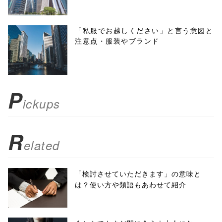
height=450,
menubar=no,
「私服でお越しください」と言う意図と
注意点・服装やブランド
toolbar=no,
scrollbars=yes'
); return
P
ickups
false;"> シェア
R
elated
「検討させていただきます」の意味と
は？使い方や類語もあわせて紹介