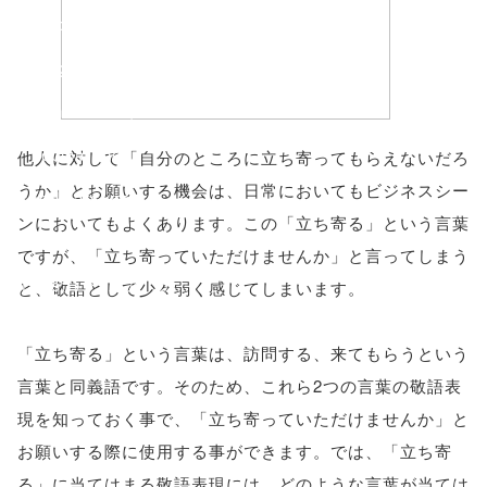
'width=550,
height=450,
menubar=no,
toolbar=no,
他人に対して「自分のところに立ち寄ってもらえないだろ
うか」とお願いする機会は、日常においてもビジネスシー
scrollbars=yes'
ンにおいてもよくあります。この「立ち寄る」という言葉
); return
ですが、「立ち寄っていただけませんか」と言ってしまう
false;"> シェア
と、敬語として少々弱く感じてしまいます。
「立ち寄る」という言葉は、訪問する、来てもらうという
言葉と同義語です。そのため、これら2つの言葉の敬語表
現を知っておく事で、「立ち寄っていただけませんか」と
お願いする際に使用する事ができます。では、「立ち寄
る」に当てはまる敬語表現には、どのような言葉が当ては