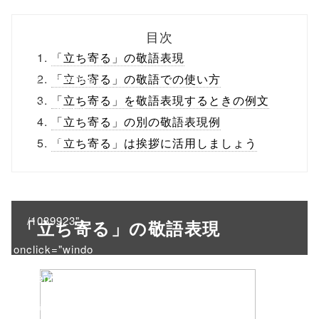
biz.jp/public_ht
目次
ml/wp-
「立ち寄る」の敬語表現
content/themes
「立ち寄る」の敬語での使い方
「立ち寄る」を敬語表現するときの例文
/tapbiz_theme/
「立ち寄る」の別の敬語表現例
parts/sns-
「立ち寄る」は挨拶に活用しましょう
buttons.php on
line
10
/1039923"
「立ち寄る」の敬語表現
onclick="windo
w.open(this.hre
f, 'Gwindow',