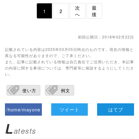
次
最
1
2
へ
後
初回公開日：2018年02月22日
記載されている内容は2025年03月05日時点のものです。現在の情報と
異なる可能性がありますので、ご了承ください。
また、記事に記載されている情報は自己責任でご活用いただき、本記事
の内容に関する事項については、専門家等に相談するようにしてくださ
い。
使い方
例文
/home/mayone
ツイート
はてブ
z/tap-
L
atests
biz.jp/public_ht