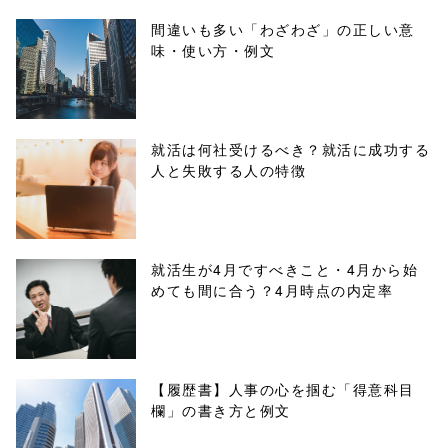
ml/wp-
間違いも多い「わざわざ」の正しい意
味・使い方・例文
content/themes
/tapbiz_theme/
parts/sns-
就活は何社受けるべき？就活に成功する
人と失敗する人の特徴
buttons.php on
line
10
/1039923"
就活生が4月ですべきこと・4月から始
めても間に合う？4月時点の内定率
onclick="windo
w.open(this.hre
f, 'Gwindow',
【履歴書】人事の心を掴む「得意科目
欄」の書き方と例文
'width=550,