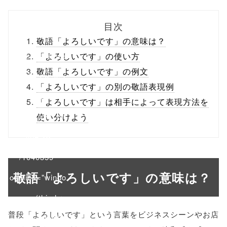
biz.jp/public_ht
目次
ml/wp-
敬語「よろしいです」の意味は？
content/themes
「よろしいです」の使い方
敬語「よろしいです」の例文
/tapbiz_theme/
「よろしいです」の別の敬語表現例
parts/sns-
「よろしいです」は相手によって表現方法を
buttons.php on
使い分けよう
line
10
/1040359"
敬語「よろしいです」の意味は？
onclick="windo
w.open(this.hre
普段「よろしいです」という言葉をビジネスシーンやお店
f, 'Gwindow',