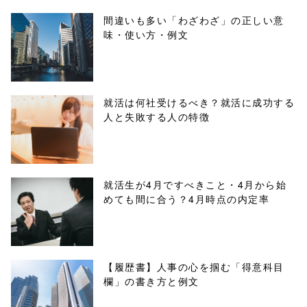
ml/wp-
間違いも多い「わざわざ」の正しい意
味・使い方・例文
content/themes
/tapbiz_theme/
parts/sns-
就活は何社受けるべき？就活に成功する
人と失敗する人の特徴
buttons.php on
line
10
/1040359"
就活生が4月ですべきこと・4月から始
めても間に合う？4月時点の内定率
onclick="windo
w.open(this.hre
f, 'Gwindow',
【履歴書】人事の心を掴む「得意科目
欄」の書き方と例文
'width=550,