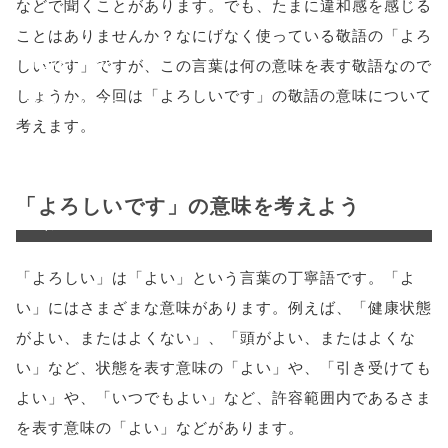
などで聞くことがあります。でも、たまに違和感を感じる
'width=550,
ことはありませんか？なにげなく使っている敬語の「よろ
height=450,
しいです」ですが、この言葉は何の意味を表す敬語なので
しょうか。今回は「よろしいです」の敬語の意味について
menubar=no,
考えます。
toolbar=no,
scrollbars=yes'
「よろしいです」の意味を考えよう
); return
false;"> シェア
「よろしい」は「よい」という言葉の丁寧語です。「よ
い」にはさまざまな意味があります。例えば、「健康状態
がよい、またはよくない」、「頭がよい、またはよくな
い」など、状態を表す意味の「よい」や、「引き受けても
よい」や、「いつでもよい」など、許容範囲内であるさま
を表す意味の「よい」などがあります。