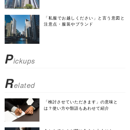
height=450,
menubar=no,
「私服でお越しください」と言う意図と
注意点・服装やブランド
toolbar=no,
scrollbars=yes'
); return
P
ickups
false;"> シェア
R
elated
「検討させていただきます」の意味と
は？使い方や類語もあわせて紹介