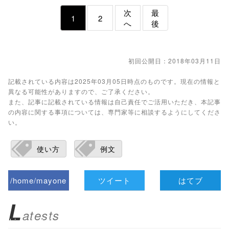
次
最
1
2
へ
後
初回公開日：2018年03月11日
記載されている内容は2025年03月05日時点のものです。現在の情報と
異なる可能性がありますので、ご了承ください。
また、記事に記載されている情報は自己責任でご活用いただき、本記事
の内容に関する事項については、専門家等に相談するようにしてくださ
い。
使い方
例文
/home/mayone
ツイート
はてブ
z/tap-
L
atests
biz.jp/public_ht