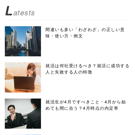
z/tap-
L
atests
biz.jp/public_ht
ml/wp-
間違いも多い「わざわざ」の正しい意
味・使い方・例文
content/themes
/tapbiz_theme/
parts/sns-
就活は何社受けるべき？就活に成功する
人と失敗する人の特徴
buttons.php on
line
10
/1007266"
就活生が4月ですべきこと・4月から始
めても間に合う？4月時点の内定率
onclick="windo
w.open(this.hre