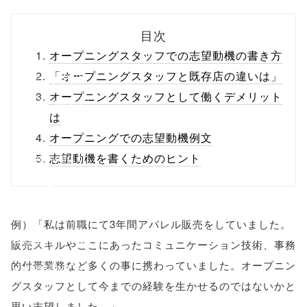
biz.jp/public_ht
目次
ml/wp-
オープニングスタッフでの志望動機の書き方
content/themes
「オープニングスタッフと既存店の違いは」
オープニングスタッフとして働くデメリット
/tapbiz_theme/
は
parts/sns-
オープニングでの志望動機例文
buttons.php on
志望動機を書くためのヒント
line
10
/1007266"
例）「私は前職にて3年間アパレル販売をしていました。
onclick="windo
販売スキルやここにあったコミュニケーション技術、事務
的付帯業務など多くの事に携わっていました。オープニン
w.open(this.hre
グスタッフとして今までの経験を生かせるのではないかと
f, 'Gwindow',
思い志望しました。」