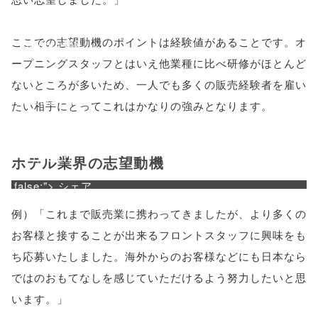
'width=550,
ここでの志望動機のポイントは経験値があることです。オ
height=450,
ープニングスタッフとはいえ他業種に比べ研修がほとんど
menubar=no,
ないところが多いため、一人でも多くの販売経験者を雇い
toolbar=no,
たい相手にとってこれはかなりの強みとなります。
scrollbars=yes'
); return
ホテル業界の志望動機
false;"> シェア
例）「これまで販売業に携わってきましたが、より多くの
お客様と接することが出来るフロントスタッフに興味をも
ち応募いたしました。海外からのお客様などにも日本なら
ではのおもてなしを感じていただけるよう努力したいと思
います。」