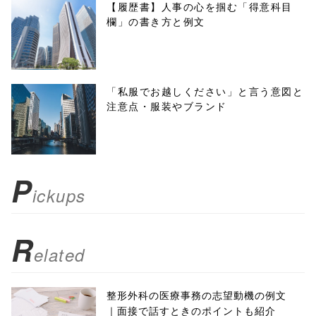
f, 'Gwindow',
【履歴書】人事の心を掴む「得意科目
欄」の書き方と例文
'width=550,
height=450,
menubar=no,
「私服でお越しください」と言う意図と
注意点・服装やブランド
toolbar=no,
scrollbars=yes'
); return
P
ickups
false;"> シェア
R
elated
整形外科の医療事務の志望動機の例文
｜面接で話すときのポイントも紹介