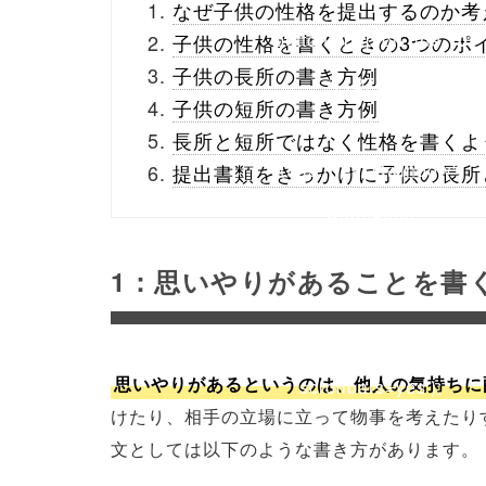
なぜ子供の性格を提出するのか考
buttons.php on line
10
子供の性格を書くときの3つのポ
子供の長所の書き方例
/1127729"
子供の短所の書き方例
onclick="window.open
長所と短所ではなく性格を書くよ
(this.href, 'Gwindow',
提出書類をきっかけに子供の長所
'width=550,
height=450,
1：思いやりがあることを書
menubar=no,
toolbar=no,
思いやりがあるというのは、他人の気持ちに
scrollbars=yes');
けたり、相手の立場に立って物事を考えたり
return false;"> シェア
文としては以下のような書き方があります。