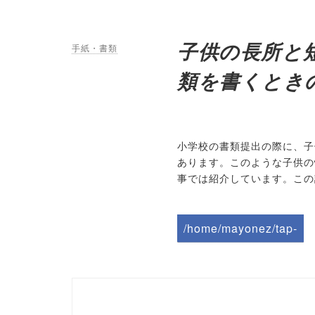
子供の長所と
手紙・書類
類を書くとき
小学校の書類提出の際に、子
あります。このような子供の
事では紹介しています。この
/home/mayonez/tap-
biz.jp/public_html/wp-
content/themes/tapbiz
_theme/parts/sns-