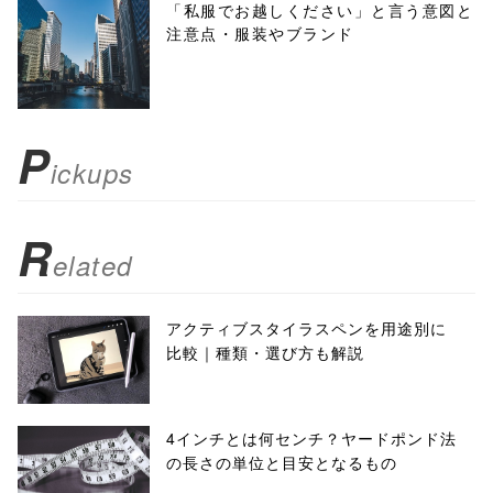
menubar=no,
「私服でお越しください」と言う意図と
注意点・服装やブランド
toolbar=no,
scrollbars=yes'
); return
P
ickups
false;"> シェア
R
elated
アクティブスタイラスペンを用途別に
比較｜種類・選び方も解説
4インチとは何センチ？ヤードポンド法
の長さの単位と目安となるもの