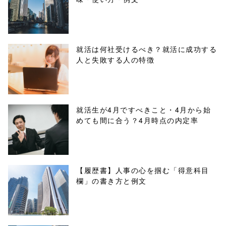
content/themes
/tapbiz_theme/
parts/sns-
就活は何社受けるべき？就活に成功する
人と失敗する人の特徴
buttons.php on
line
10
/1135914"
就活生が4月ですべきこと・4月から始
めても間に合う？4月時点の内定率
onclick="windo
w.open(this.hre
f, 'Gwindow',
【履歴書】人事の心を掴む「得意科目
欄」の書き方と例文
'width=550,
height=450,