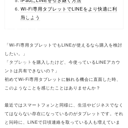
iPadにLINEを引き継ぐ方法
/1135914"
Wi-Fi専用タブレットでLINEをより快適に利
onclick="windo
用しよう
w.open(this.hre
f, 'Gwindow',
「Wi-Fi専用タブレットでもLINEが使えるなら購入を検討
'width=550,
したい。」
「タブレットを購入したけど、今使っているLINEアカウ
height=450,
ントは共有できないの？」
menubar=no,
初めてWi-Fi専用タブレットに触れる機会に直面した時、
toolbar=no,
このようなことを感じたことはありませんか？
scrollbars=yes'
最近ではスマートフォンと同様に、生活やビジネスでなく
); return
てはならない存在になっているのがタブレットです。それ
false;"> シェア
と同時に、LINEで日頃連絡を取っている人も増えていま