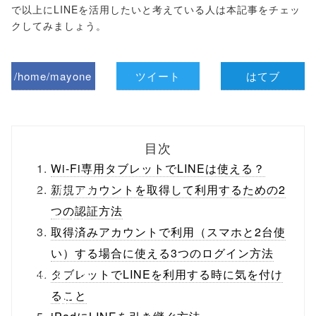
で以上にLINEを活用したいと考えている人は本記事をチェッ
クしてみましょう。
/home/mayone
ツイート
はてブ
z/tap-
biz.jp/public_ht
目次
ml/wp-
Wi-Fi専用タブレットでLINEは使える？
content/themes
新規アカウントを取得して利用するための2
つの認証方法
/tapbiz_theme/
取得済みアカウントで利用（スマホと2台使
parts/sns-
い）する場合に使える3つのログイン方法
buttons.php on
タブレットでLINEを利用する時に気を付け
ること
line
10