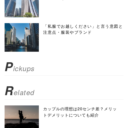
'width=550,
height=450,
menubar=no,
「私服でお越しください」と言う意図と
注意点・服装やブランド
toolbar=no,
scrollbars=yes'
); return
P
ickups
false;"> シェア
R
elated
カップルの理想は20センチ差？メリッ
トデメリットについても紹介