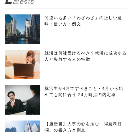
atests
biz.jp/public_ht
ml/wp-
間違いも多い「わざわざ」の正しい意
味・使い方・例文
content/themes
/tapbiz_theme/
parts/sns-
就活は何社受けるべき？就活に成功する
人と失敗する人の特徴
buttons.php on
line
10
/1138038"
就活生が4月ですべきこと・4月から始
めても間に合う？4月時点の内定率
onclick="windo
w.open(this.hre
f, 'Gwindow',
【履歴書】人事の心を掴む「得意科目
欄」の書き方と例文