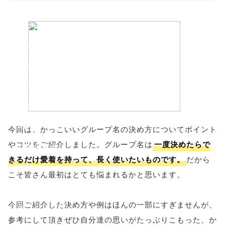
/1138038"
onclick="windo
w.open(this.hre
f, 'Gwindow',
'width=550,
height=450,
menubar=no,
今回は、かっこいいグループ名の決め方についてポイント
やコツをご紹介しました。グループ名は
一度決めたらで
toolbar=no,
きるだけ愛着を持って、長く使いたいものです。
だから
scrollbars=yes'
こそ皆さん最初はとても悩まれるかと思います。
); return
今回ご紹介した決め方や例はほんの一部にすぎませんが、
false;"> シェア
参考にして頂きぜひ自分達の思いがたっぷりこもった、か