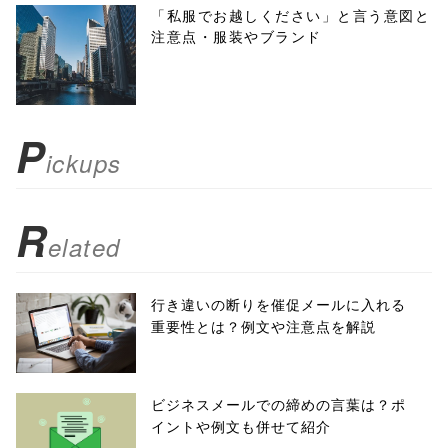
menubar=no,
「私服でお越しください」と言う意図と
注意点・服装やブランド
toolbar=no,
scrollbars=yes'
); return
P
ickups
false;"> シェア
R
elated
行き違いの断りを催促メールに入れる
重要性とは？例文や注意点を解説
ビジネスメールでの締めの言葉は？ポ
イントや例文も併せて紹介