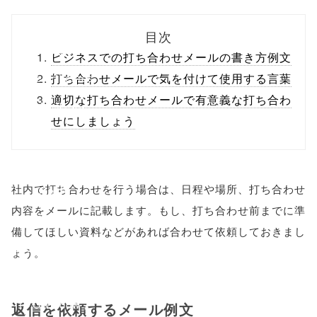
biz.jp/public_ht
目次
ml/wp-
ビジネスでの打ち合わせメールの書き方例文
content/themes
打ち合わせメールで気を付けて使用する言葉
適切な打ち合わせメールで有意義な打ち合わ
/tapbiz_theme/
せにしましょう
parts/sns-
buttons.php on
社内で打ち合わせを行う場合は、日程や場所、打ち合わせ
line
10
内容をメールに記載します。もし、打ち合わせ前までに準
/1017252"
備してほしい資料などがあれば合わせて依頼しておきまし
onclick="windo
ょう。
w.open(this.hre
f, 'Gwindow',
返信を依頼するメール例文