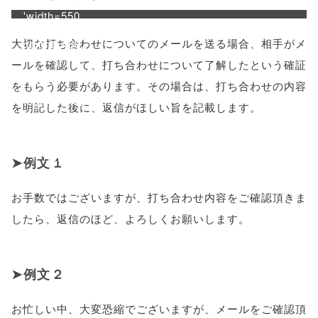
'width=550,
大切な打ち合わせについてのメールを送る場合、相手がメ
height=450,
ールを確認して、打ち合わせについて了解したという確証
menubar=no,
をもらう必要があります。その場合は、打ち合わせの内容
toolbar=no,
を明記した後に、返信がほしい旨を記載します。
scrollbars=yes'
); return
例文１
false;"> シェア
お手数ではございますが、打ち合わせ内容をご確認頂きま
したら、返信のほど、よろしくお願いします。
例文２
お忙しい中、大変恐縮でございますが、メールをご確認頂