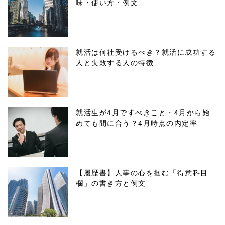
味・使い方・例文
content/themes
/tapbiz_theme/
parts/sns-
就活は何社受けるべき？就活に成功する
人と失敗する人の特徴
buttons.php on
line
10
/1017252"
就活生が4月ですべきこと・4月から始
めても間に合う？4月時点の内定率
onclick="windo
w.open(this.hre
f, 'Gwindow',
【履歴書】人事の心を掴む「得意科目
欄」の書き方と例文
'width=550,
height=450,