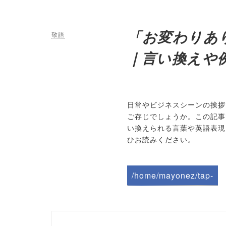
「お変わりあ
敬語
｜言い換えや
日常やビジネスシーンの挨拶
ご存じでしょうか。この記事
い換えられる言葉や英語表現
ひお読みください。
/home/mayonez/tap-
biz.jp/public_html/wp-
content/themes/tapbiz