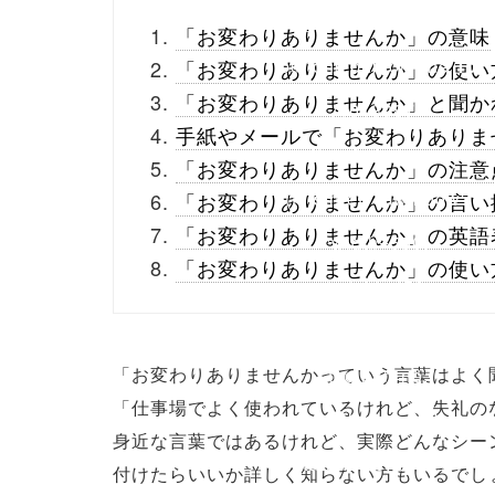
_theme/parts/sns-
「お変わりありませんか」の意味
buttons.php on line
10
「お変わりありませんか」の使い
「お変わりありませんか」と聞か
/1013987"
手紙やメールで「お変わりありま
onclick="window.open
「お変わりありませんか」の注意
(this.href, 'Gwindow',
「お変わりありませんか」の言い
「お変わりありませんか」の英語
'width=550,
「お変わりありませんか」の使い
height=450,
menubar=no,
「お変わりありませんかっていう言葉はよく
toolbar=no,
「仕事場でよく使われているけれど、失礼の
scrollbars=yes');
身近な言葉ではあるけれど、実際どんなシー
return false;"> シェア
付けたらいいか詳しく知らない方もいるでし