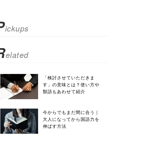
P
ickups
R
elated
「検討させていただきま
す」の意味とは？使い方や
類語もあわせて紹介
今からでもまだ間に合う｜
大人になってから国語力を
伸ばす方法