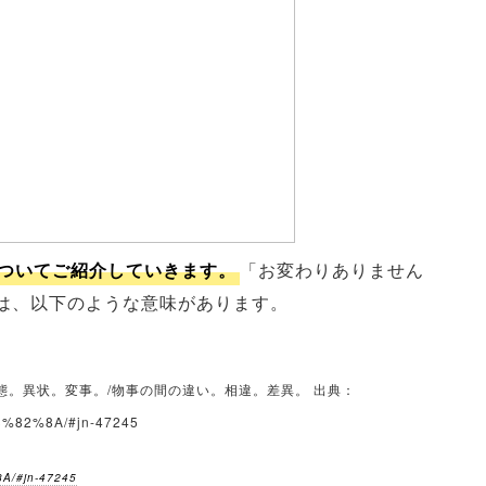
ついてご紹介していきます。
「お変わりありません
は、以下のような意味があります。
態。異状。変事。/物事の間の違い。相違。差異。 出典：
E3%82%8A/#jn-47245
8A/#jn-47245