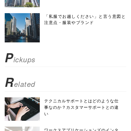
height=450,
menubar=no,
「私服でお越しください」と言う意図と
注意点・服装やブランド
toolbar=no,
scrollbars=yes'
); return
P
ickups
false;"> シェア
R
elated
テクニカルサポートとはどのような仕
事なのか？カスタマーサポートとの違
い
ワークスアプリケーションズのインタ