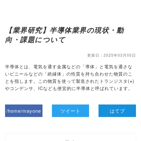
【業界研究】半導体業界の現状・動
向・課題について
更新日：2025年03月05日
半導体とは、電気を通す金属などの「導体」と電気を通さな
いビニールなどの「絶縁体」の性質を持ち合わせた物質のこ
とを指します。この物質を使って製造されたトランジスタ(※)
やコンデンサ、ICなども便宜的に半導体と呼ばれています。
/home/mayone
ツイート
はてブ
z/tap-
biz.jp/public_ht