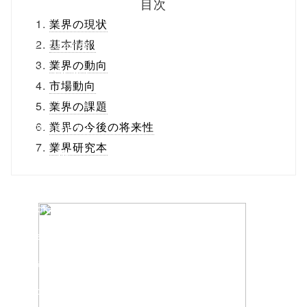
目次
ml/wp-
業界の現状
content/themes
基本情報
業界の動向
/tapbiz_theme/
市場動向
parts/sns-
業界の課題
buttons.php on
業界の今後の将来性
業界研究本
line
10
/1074600"
onclick="windo
w.open(this.hre
f, 'Gwindow',
'width=550,