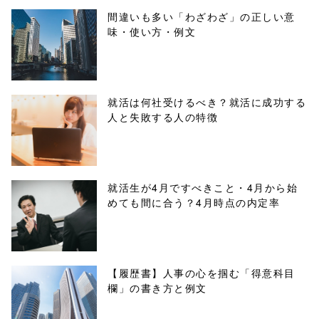
ml/wp-
間違いも多い「わざわざ」の正しい意
味・使い方・例文
content/themes
/tapbiz_theme/
parts/sns-
就活は何社受けるべき？就活に成功する
人と失敗する人の特徴
buttons.php on
line
10
/1074600"
就活生が4月ですべきこと・4月から始
めても間に合う？4月時点の内定率
onclick="windo
w.open(this.hre
f, 'Gwindow',
【履歴書】人事の心を掴む「得意科目
欄」の書き方と例文
'width=550,