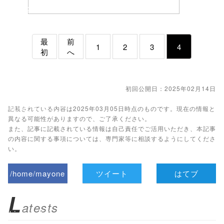
height=450,
menubar=no,
最
前
1
2
3
4
toolbar=no,
初
へ
scrollbars=yes'
); return
初回公開日：2025年02月14日
false;"> シェア
記載されている内容は2025年03月05日時点のものです。現在の情報と
異なる可能性がありますので、ご了承ください。
また、記事に記載されている情報は自己責任でご活用いただき、本記事
の内容に関する事項については、専門家等に相談するようにしてくださ
い。
/home/mayone
ツイート
はてブ
z/tap-
L
atests
biz.jp/public_ht