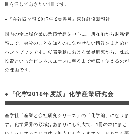
目を通しておきたい1冊です。
height=450,
menubar=no,
●『会社四季報 2017年 2集春号』東洋経済新報社
toolbar=no,
国内の全上場企業の業績予想を中心に、所在地から財務情
scrollbars=yes'
報まで、会社のことを知るのに欠かせない情報をまとめた
ハンドブックです。就職活動における業界研究から、株式
); return
投資といったビジネスユースに至るまで幅広く使えるのが
false;"> シェア
の理由です。
●『化学2018年度版』化学産業研究会
産学社「産業と会社研究シリーズ」の「化学編」になりま
す。化学業界の領域はあまりにも広大で、1冊の本にまと
めようとすること自体が無謀とも言えますが、それでも要