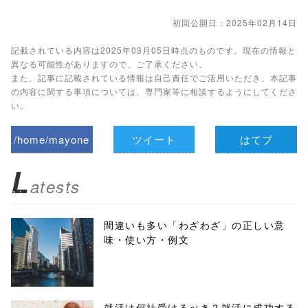
初回公開日：2025年02月14日
記載されている内容は2025年03月05日時点のものです。現在の情報と
異なる可能性がありますので、ご了承ください。
また、記事に記載されている情報は自己責任でご活用いただき、本記事
の内容に関する事項については、専門家等に相談するようにしてくださ
い。
/home/mayone
ツイート
はてブ
z/tap-
L
atests
biz.jp/public_ht
ml/wp-
間違いも多い「わざわざ」の正しい意
味・使い方・例文
content/themes
/tapbiz_theme/
parts/sns-
就活は何社受けるべき？就活に成功する