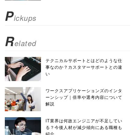
); return
P
ickups
false;"> シェア
R
elated
テクニカルサポートとはどのような仕
事なのか？カスタマーサポートとの違
い
ワークスアプリケーションズのインタ
ーンシップ｜倍率や選考内容について
解説
IT業界は何故エンジニアが不足してい
る？今後人材が減少傾向にある職種も
紹介