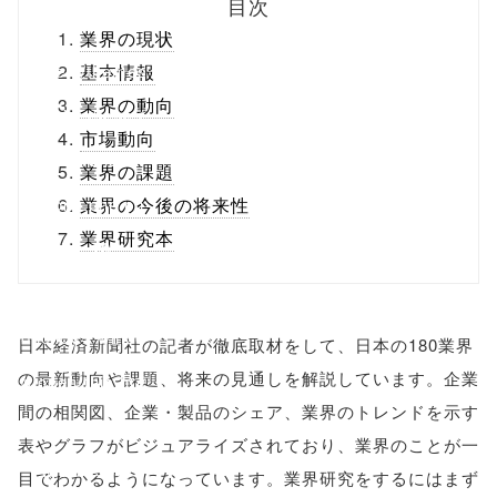
目次
ml/wp-
業界の現状
content/themes
基本情報
業界の動向
/tapbiz_theme/
市場動向
parts/sns-
業界の課題
buttons.php on
業界の今後の将来性
業界研究本
line
10
/1074696"
onclick="windo
日本経済新聞社の記者が徹底取材をして、日本の180業界
の最新動向や課題、将来の見通しを解説しています。企業
w.open(this.hre
間の相関図、企業・製品のシェア、業界のトレンドを示す
f, 'Gwindow',
表やグラフがビジュアライズされており、業界のことが一
'width=550,
目でわかるようになっています。業界研究をするにはまず