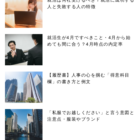
人と失敗する人の特徴
buttons.php on
line
10
/1074696"
就活生が4月ですべきこと・4月から始
めても間に合う？4月時点の内定率
onclick="windo
w.open(this.hre
f, 'Gwindow',
【履歴書】人事の心を掴む「得意科目
欄」の書き方と例文
'width=550,
height=450,
menubar=no,
「私服でお越しください」と言う意図と
注意点・服装やブランド
toolbar=no,
scrollbars=yes'