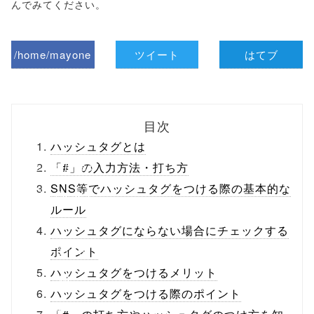
んでみてください。
/home/mayone
ツイート
はてブ
z/tap-
biz.jp/public_ht
目次
ml/wp-
ハッシュタグとは
content/themes
「#」の入力方法・打ち方
SNS等でハッシュタグをつける際の基本的な
/tapbiz_theme/
ルール
parts/sns-
ハッシュタグにならない場合にチェックする
buttons.php on
ポイント
ハッシュタグをつけるメリット
line
10
ハッシュタグをつける際のポイント
/1133690"