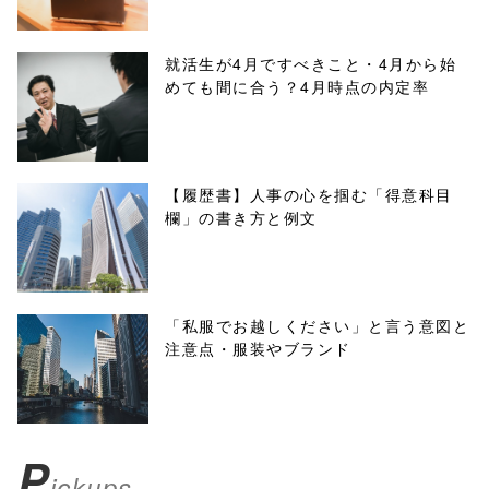
line
10
/1133690"
就活生が4月ですべきこと・4月から始
めても間に合う？4月時点の内定率
onclick="windo
w.open(this.hre
f, 'Gwindow',
【履歴書】人事の心を掴む「得意科目
欄」の書き方と例文
'width=550,
height=450,
menubar=no,
「私服でお越しください」と言う意図と
注意点・服装やブランド
toolbar=no,
scrollbars=yes'
); return
P
ickups