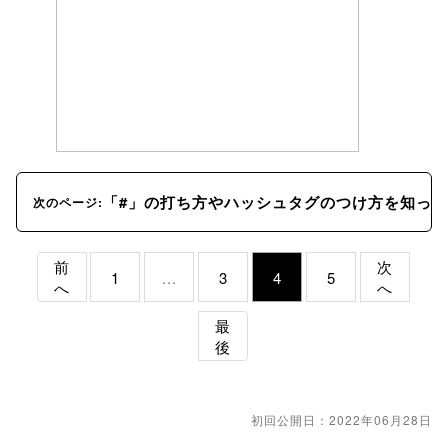
「#」の打ち方やハッシュタグのつけ方を知っ
次のページ:
前
次
1
...
3
4
5
へ
へ
最
後
初回公開日：2022年06月28日