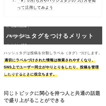
「#」の打ち方やハッシュタグのつけ方を知
onclick="windo
って活用してみよう
w.open(this.hre
f, 'Gwindow',
ハッシュタグをつけるメリット
'width=550,
height=450,
ハッシュタグは投稿を分類しラベル（タグ）づけします。
menubar=no,
適切にラベルづけされた情報は検索されやすくなり、
toolbar=no,
SNS上でユーザー同士がやりとりをしたり、投稿を管理
scrollbars=yes'
したりするときに役立ちます。
); return
同じトピックに関心を持つ人と共通の話題
false;"> シェア
で盛り上がることができる