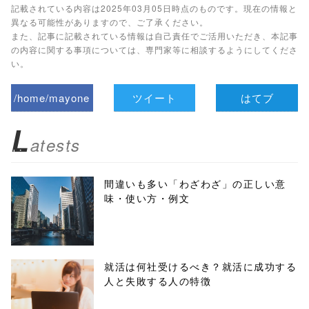
記載されている内容は2025年03月05日時点のものです。現在の情報と
異なる可能性がありますので、ご了承ください。
また、記事に記載されている情報は自己責任でご活用いただき、本記事
の内容に関する事項については、専門家等に相談するようにしてくださ
い。
/home/mayone
ツイート
はてブ
z/tap-
L
atests
biz.jp/public_ht
ml/wp-
間違いも多い「わざわざ」の正しい意
味・使い方・例文
content/themes
/tapbiz_theme/
parts/sns-
就活は何社受けるべき？就活に成功する
人と失敗する人の特徴
buttons.php on