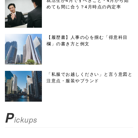
就活生が4月ですべきこと・4月から始
めても間に合う？4月時点の内定率
onclick="windo
w.open(this.hre
f, 'Gwindow',
【履歴書】人事の心を掴む「得意科目
欄」の書き方と例文
'width=550,
height=450,
menubar=no,
「私服でお越しください」と言う意図と
注意点・服装やブランド
toolbar=no,
scrollbars=yes'
); return
P
ickups
false;"> シェア