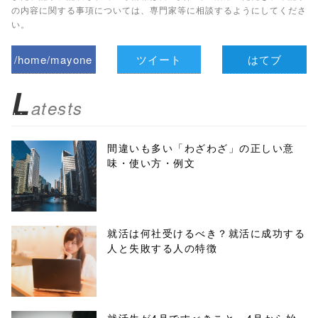
の内容に関する事項については、専門家等に相談するようにしてくださ
い。
/home/mayone
ツイート
はてブ
z/tap-
L
atests
biz.jp/public_ht
ml/wp-
間違いも多い「わざわざ」の正しい意
味・使い方・例文
content/themes
/tapbiz_theme/
parts/sns-
就活は何社受けるべき？就活に成功する
人と失敗する人の特徴
buttons.php on
line
10
/1045802"