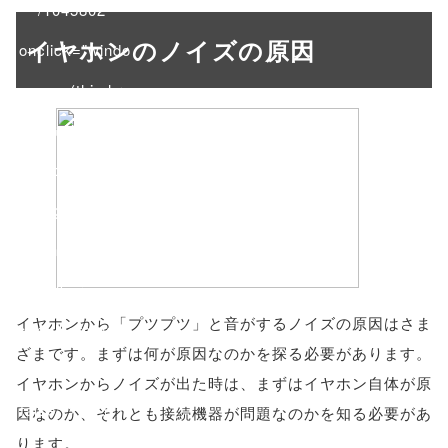
/1045802"
イヤホンのノイズの原因
onclick="windo
w.open(this.hre
f, 'Gwindow',
'width=550,
height=450,
menubar=no,
toolbar=no,
イヤホンから「プツプツ」と音がするノイズの原因はさま
scrollbars=yes'
ざまです。まずは何が原因なのかを探る必要があります。
); return
イヤホンからノイズが出た時は、まずはイヤホン自体が原
false;"> シェア
因なのか、それとも接続機器が問題なのかを知る必要があ
ります。